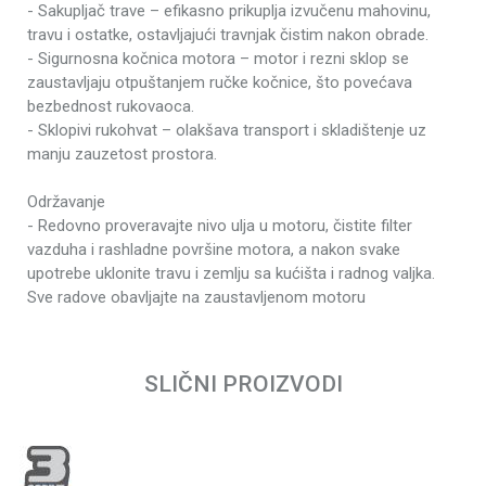
- Sakupljač trave – efikasno prikuplja izvučenu mahovinu,
Snaga motora
4 kW
travu i ostatke, ostavljajući travnjak čistim nakon obrade.
Broj obrtaja
3400 rpm
- Sigurnosna kočnica motora – motor i rezni sklop se
zaustavljaju otpuštanjem ručke kočnice, što povećava
Radna širina - areatori
400 mm
bezbednost rukovaoca.
Zapremina motora
212 cm³
- Sklopivi rukohvat – olakšava transport i skladištenje uz
Rezervoar ulja
0.5 l
manju zauzetost prostora.
Rezervoar goriva
1l
Održavanje
Produžena garancija
3 godine
- Redovno proveravajte nivo ulja u motoru, čistite filter
vazduha i rashladne površine motora, a nakon svake
Podešavanje radne
6 nivoa, centralno
upotrebe uklonite travu i zemlju sa kućišta i radnog valjka.
visine/dubine
Sve radove obavljajte na zaustavljenom motoru
25 mm (od -5 mm do
Radna visina/dubina
Ime/Nadimak
+ 15 mm)
Cilindri sa noževima i
SLIČNI PROIZVODI
Tip areatora
oprugama
Email
Tip pogona - areatori
Gurajući
Zapremina sakupljača
45 l