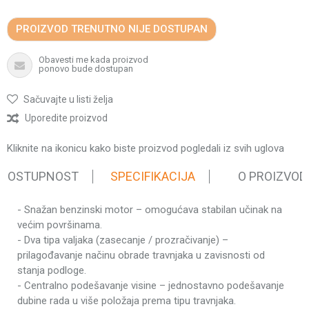
PROIZVOD TRENUTNO NIJE DOSTUPAN
Obavesti me kada proizvod
ponovo bude dostupan
Sačuvajte u listi želja
Uporedite proizvod
Kliknite na ikonicu kako biste proizvod pogledali iz svih uglova
 DOSTUPNOST
SPECIFIKACIJA
O PROIZVOD
- Snažan benzinski motor – omogućava stabilan učinak na
Karakteristika
Vrednost
većim površinama.
Kategorija
Areatori travnjaka
- Dva tipa valjaka (zasecanje / prozračivanje) –
Težina pakovanja
42.57 kg
prilagođavanje načinu obrade travnjaka u zavisnosti od
stanja podloge.
Brend
Villager
- Centralno podešavanje visine – jednostavno podešavanje
Tip motora
Villager četvorotaktni
dubine rada u više položaja prema tipu travnjaka.