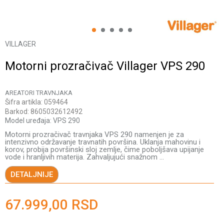
1
2
3
4
5
VILLAGER
Motorni prozračivač Villager VPS 290
AREATORI TRAVNJAKA
Šifra artikla:
059464
Barkod:
8605032612492
Model uređaja:
VPS 290
Motorni prozračivač travnjaka VPS 290 namenjen je za
intenzivno održavanje travnatih površina. Uklanja mahovinu i
korov, probija površinski sloj zemlje, čime poboljšava upijanje
vode i hranljivih materija. Zahvaljujući snažnom
...
DETALJNIJE
67.999,00
RSD