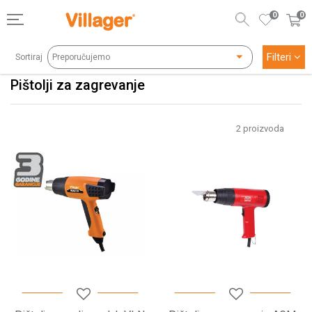
0
0
Filteri
Sortiraj
Pištolji za zagrevanje
2
proizvoda