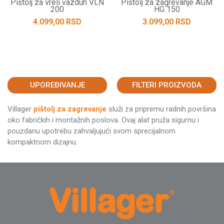
Pištolj za vreli vazduh VLN
Pištolj za zagrevanje AGM
200
HG 150
4.099,00
RSD
3.099,00
RSD
UPOREĐIVANJE
FILTERI PROIZVODA
Villager
pištolj za zagrevanje
služi za pripremu radnih površina
oko fabričkih i montažnih poslova. Ovaj alat pruža sigurnu i
pouzdanu upotrebu zahvaljujući svom sprecijalnom
kompaktnom dizajnu.