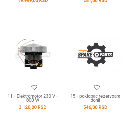
19.999,00
RSD
281,00
RSD
11 - Elektromotor 230 V -
15 - poklopac rezervoara
800 W
donji
3.120,00
RSD
546,00
RSD