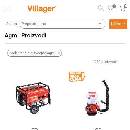
0
0
Filteri
Sortiraj
Agm | Proizvodi
web-brend-proizvodjac-agm
940
proizvoda