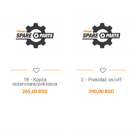
18 - Kopča
2 - Prekidač on/off
rezervoara/poklopca
265,00
RSD
390,00
RSD