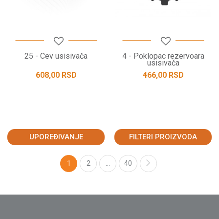
25 - Cev usisivača
4 - Poklopac rezervoara
usisivača
608,00
RSD
466,00
RSD
UPOREĐIVANJE
FILTERI PROIZVODA
1
2
...
40