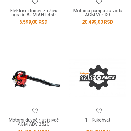
Električni trimer za živu
Motorna pumpa za vodu
ogradu AGM AHT 450
AGM WP 30
6.599,00
RSD
20.499,00
RSD
Motorni duvač / usisivač
1 - Rukohvat
AGM ABV 2520