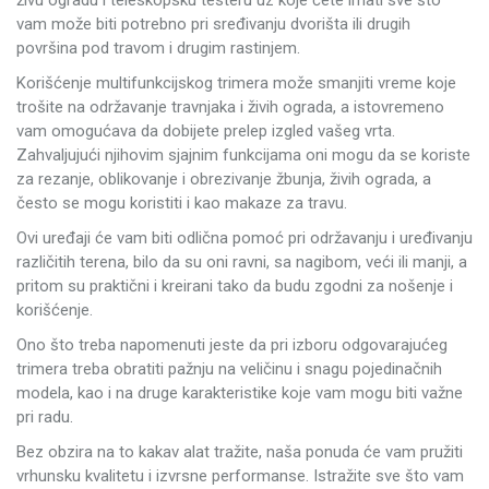
živu ogradu i teleskopsku testeru uz koje ćete imati sve što
vam može biti potrebno pri sređivanju dvorišta ili drugih
površina pod travom i drugim rastinjem.
Korišćenje multifunkcijskog trimera može smanjiti vreme koje
trošite na održavanje travnjaka i živih ograda, a istovremeno
vam omogućava da dobijete prelep izgled vašeg vrta.
Zahvaljujući njihovim sjajnim funkcijama oni mogu da se koriste
za rezanje, oblikovanje i obrezivanje žbunja, živih ograda, a
često se mogu koristiti i kao makaze za travu.
Ovi uređaji će vam biti odlična pomoć pri održavanju i uređivanju
različitih terena, bilo da su oni ravni, sa nagibom, veći ili manji, a
pritom su praktični i kreirani tako da budu zgodni za nošenje i
korišćenje.
Ono što treba napomenuti jeste da pri izboru odgovarajućeg
trimera treba obratiti pažnju na veličinu i snagu pojedinačnih
modela, kao i na druge karakteristike koje vam mogu biti važne
pri radu.
Bez obzira na to kakav alat tražite, naša ponuda će vam pružiti
vrhunsku kvalitetu i izvrsne performanse. Istražite sve što vam