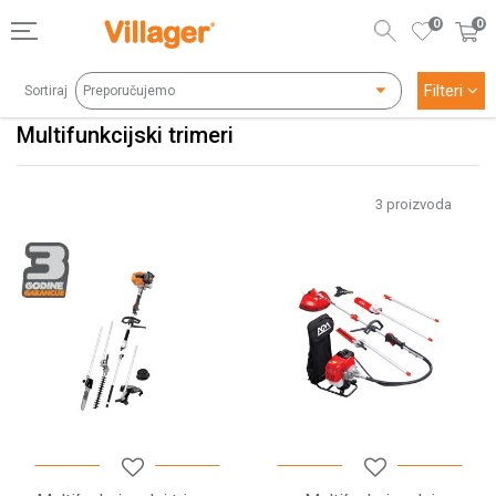
0
0
Filteri
Sortiraj
Multifunkcijski trimeri
3
proizvoda