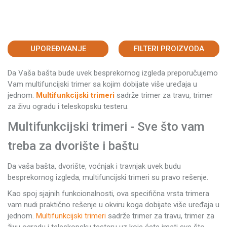
UPOREĐIVANJE
FILTERI PROIZVODA
Da Vaša bašta bude uvek besprekornog izgleda preporučujemo
Vam multifuncijski trimer sa kojim dobijate više uređaja u
jednom.
Multifunkcijski trimeri
sadrže trimer za travu, trimer
za živu ogradu i teleskopsku testeru.
Multifunkcijski trimeri - Sve što vam
treba za dvorište i baštu
Da vaša bašta, dvorište, voćnjak i travnjak uvek budu
besprekornog izgleda, multifuncijski trimeri su pravo rešenje.
Kao spoj sjajnih funkcionalnosti, ova specifična vrsta trimera
vam nudi praktično rešenje u okviru koga dobijate više uređaja u
jednom.
Multifunkcijski trimeri
sadrže trimer za travu, trimer za