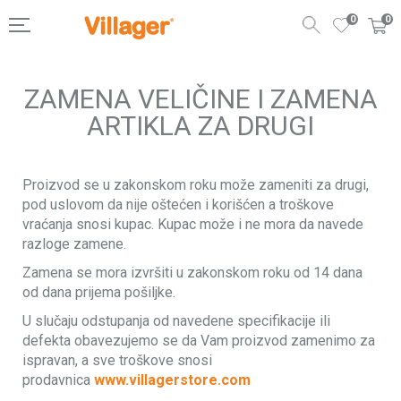
0
0
ZAMENA VELIČINE I ZAMENA
ARTIKLA ZA DRUGI
Proizvod se u zakonskom roku može zameniti za drugi,
pod uslovom da nije oštećen i korišćen a troškove
vraćanja snosi kupac. Kupac može i ne mora da navede
razloge zamene.
Zamena se mora izvršiti u zakonskom roku od 14 dana
od dana prijema pošiljke.
U slučaju odstupanja od navedene specifikacije ili
defekta obavezujemo se da Vam proizvod zamenimo za
ispravan, a sve troškove snosi
prodavnica
www.villagerstore.com