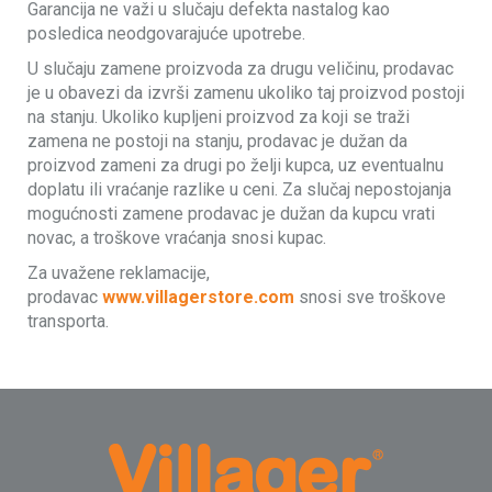
Garancija ne važi u slučaju defekta nastalog kao
posledica neodgovarajuće upotrebe.
U slučaju zamene proizvoda za drugu veličinu, prodavac
je u obavezi da izvrši zamenu ukoliko taj proizvod postoji
na stanju. Ukoliko kupljeni proizvod za koji se traži
zamena ne postoji na stanju, prodavac je dužan da
proizvod zameni za drugi po želji kupca, uz eventualnu
doplatu ili vraćanje razlike u ceni. Za slučaj nepostojanja
mogućnosti zamene prodavac je dužan da kupcu vrati
novac, a troškove vraćanja snosi kupac.
Za uvažene reklamacije,
prodavac
www.villagerstore.com
snosi sve troškove
transporta.