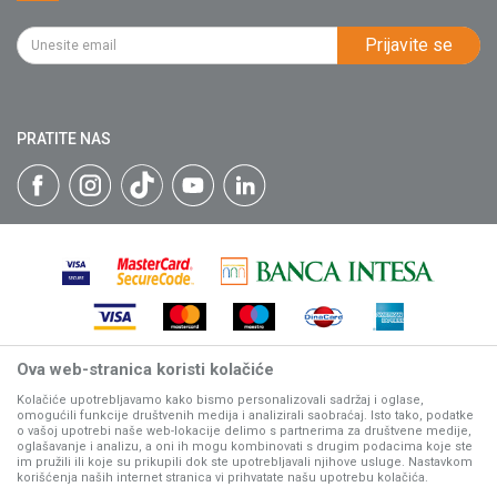
Kontakt
Kako kupiti
PIB: 102135221
Najčešća pitanja
Prijavite se
Isporuka
Katalozi
Matični broj: 07593252
Click & Collect
Blog
Načini plaćanja
PRATITE NAS
Plaćanje karticama
Web kredit Raiffeisen banke
Pravo na odustajanje
Reklamacije
Povraćaj sredstava
Zamena artikala
Ova web-stranica koristi kolačiće
Nastojimo da budemo što precizniji u opisu proizvoda, prikazu
slika i samih cena, ali ne možemo garantovati da su sve
Kolačiće upotrebljavamo kako bismo personalizovali sadržaj i oglase,
omogućili funkcije društvenih medija i analizirali saobraćaj. Isto tako, podatke
informacije kompletne i bez grešaka.
o vašoj upotrebi naše web-lokacije delimo s partnerima za društvene medije,
Svi artikli prikazani na sajtu su deo naše ponude, ali ne
oglašavanje i analizu, a oni ih mogu kombinovati s drugim podacima koje ste
podrazumeva da su dostupni u svakom trenutku.
im pružili ili koje su prikupili dok ste upotrebljavali njihove usluge. Nastavkom
korišćenja naših internet stranica vi prihvatate našu upotrebu kolačića.