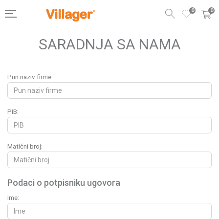
0
0
SARADNJA SA NAMA
Pun naziv firme:
PIB:
Matični broj:
Podaci o potpisniku ugovora
Ime: