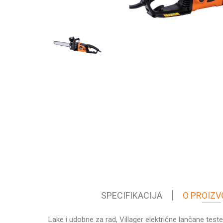
SPECIFIKACIJA
O PROIZV
Lake i udobne za rad, Villager električne lančane teste
Karakteristika