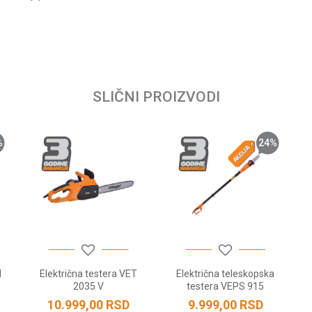
Električne testere
6.38 kg
Email
Villager
Kolektorski
SLIČNI PROIZVODI
230 V ~ 50 Hz
28.5 zuba
%
24
%
40 cm
2400 W
Villager; 40 cm; 3/8; 1.3 
3 godine
14 m/s
110 ml
M
Električna testera VET
Električna teleskopska
3/8; 1.3 mm
2035 V
testera VEPS 915
10.999,00
RSD
9.999,00
RSD