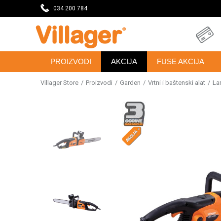
DAVNICU
034 200 784
SVE ZA VAŠU KUĆU, DVORIŠTE I BAŠTU
PROIZVODI
AKCIJA
FUSE AKCIJA
Villager Store
Proizvodi
Garden
Vrtni i baštenski alat
La