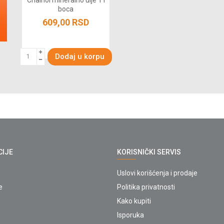
Chainol mineralno ulje 1 l
boca
609,00
RSD
Dodaj u korpu
CIJE
KORISNIČKI SERVIS
Uslovi korišćenja i prodaje
e
Politika privatnosti
Kako kupiti
Isporuka