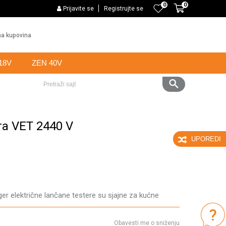
0
0
PLAĆANJE KARTICAMA BANKE INTESA NA 6 RATA
Prijavite se
Registrujte se
Web k
a kupovina
18V
ZEN 40V
Pretraži sajt
era VET 2440 V
UPOREDI
ger električne lančane testere su sjajne za kućne
Obavesti me o sniženju