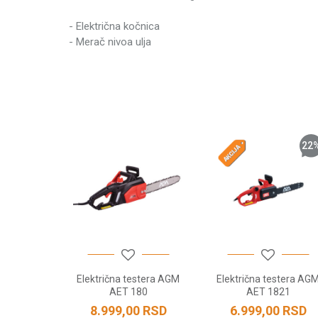
Kategorija
- Električna kočnica
Težina pakovanja
- Merač nivoa ulja
Ime/Nadimak
Brend
Tip elektromotora
Napon
Broj zuba lanca
Poruka
22
Dužina vodilice
Priključna snaga
Model vodilice
Produžena garancija
Brzina lanca
POŠALJI
Zapremina rezervoara za ulje
Električna testera AGM
Električna testera AG
Korak lanca
AET 180
AET 1821
8.999,00
RSD
6.999,00
RSD