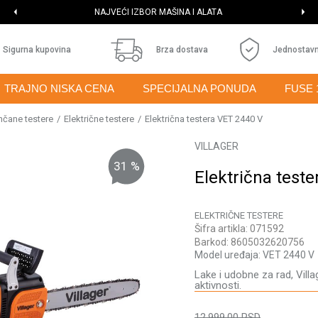
NAJVEĆI IZBOR MAŠINA I ALATA
Sigurna kupovina
Brza dostava
Jednostavn
TRAJNO NISKA CENA
SPECIJALNA PONUDA
FUSE 
nčane testere
Električne testere
Električna testera VET 2440 V
VILLAGER
31
%
Električna test
ELEKTRIČNE TESTERE
Šifra artikla:
071592
Barkod:
8605032620756
Model uređaja:
VET 2440 V
Lake i udobne za rad, Villa
aktivnosti.
12.999,00
RSD