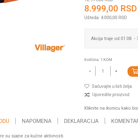
8.999,00
RSD
Ušteda:
4.000,00
RSD
Akcija traje od 01.08. -
Količina:
1
KOM
Sačuvajte u listi želja
Uporedite proizvod
Kliknite na ikonicu kako bi
ODU
NAPOMENA
DEKLARACIJA
KOMENTA
re su sjajne za kućne aktivnosti.
Vrednost