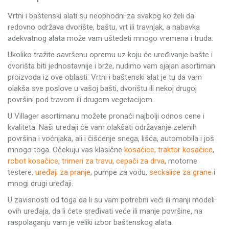
Vrtni i baštenski alati su neophodni za svakog ko želi da
redovno održava dvorište, baštu, vrt ili travnjak, a nabavka
adekvatnog alata može vam uštedeti mnogo vremena i truda.
Ukoliko tražite savršenu opremu uz koju će uređivanje bašte i
dvorišta biti jednostavnije i brže, nudimo vam sjajan asortiman
proizvoda iz ove oblasti. Vrtni i baštenski alat je tu da vam
olakša sve poslove u vašoj bašti, dvorištu ili nekoj drugoj
površini pod travom ili drugom vegetacijom.
U Villager asortimanu možete pronaći najbolji odnos cene i
kvaliteta. Naši uređaji će vam olakšati održavanje zelenih
površina i voćnjaka, ali i čišćenje snega, lišća, automobila i još
mnogo toga. Očekuju vas klasične
kosačice
,
traktor kosačice
,
robot kosačice
,
trimeri za travu
,
cepači za drva
, motorne
testere,
uređaji za pranje
, pumpe za vodu,
seckalice za grane
i
mnogi drugi uređaji.
U zavisnosti od toga da li su vam potrebni veći ili manji modeli
ovih uređaja, da li ćete sređivati veće ili manje površine, na
raspolaganju vam je veliki izbor baštenskog alata.