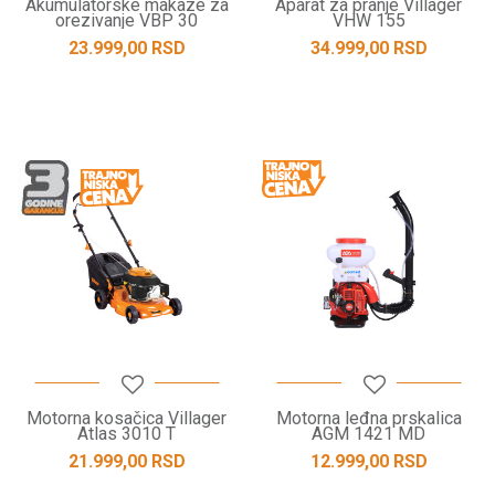
Akumulatorske makaze za
Aparat za pranje Villager
orezivanje VBP 30
VHW 155
23.999,00
RSD
34.999,00
RSD
Motorna kosačica Villager
Motorna leđna prskalica
Atlas 3010 T
AGM 1421 MD
21.999,00
RSD
12.999,00
RSD