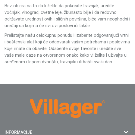
Bez obzira na to da li želite da pokosite travnjak, uredite
voćnjak, vinograd, cvetne leje, žbunasto bilje i da redovno
održavate urednost ovih i sličnih površina, biće vam neophodni i
uređaji sa kojima će svi ovi poslovi ići lakše.
Prelistajte našu celokupnu ponudu i izaberite odgovarajući vrtni
i baštenski alat koji će odgovarati vašim potrebama i poslovima
koje imate da obavite. Odaberite svoje favorite i uredite sve
vaše male oaze na otvorenom onako kako vi želite i uživajte u
sređenom i lepom dvorištu, travnjaku ili bašti svaki dan.
Agromarket doo
INFORMACIJE