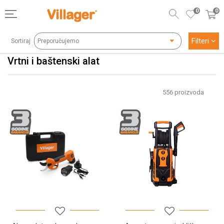
0
0
Filteri
Sortiraj
Vrtni i baštenski alat
556
proizvoda