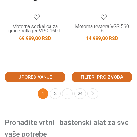
Motorna seckalica za
Motorna testera VGS 560
grane Villager VPC 160 L
S
69.999,00
RSD
14.999,00
RSD
UPOREĐIVANJE
FILTERI PROIZVODA
1
2
...
24
Pronađite vrtni i baštenski alat za sve
vaše potrebe