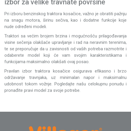
izbor za velike travnate površine
Pri izboru benzinskog traktora kosačice, važno je obratiti pažnju
na snagu motora, širinu sečiva, kao i dodatne funkcije koje
nude određeni modeli.
Traktori sa većim brojem brzina i mogućnošću prilagođavanja
visine sečenja olakšaće upravljanje i rad na neravnim terenima,
te se preporučuje da u zavisnosti od vaših potreba razmotrite i
odaberete model koji će vam svojim karakteristikama i
funkcijama maksimalno olakšati ovaj posao.
Pravilan izbor traktora kosačice osigurava efikasno i brzo
održavanje travnjaka, uz minimalan napor i maksimalnu
udobnost tokom vožnje. Pogledajte našu celokupnu ponudu i
pronađite pravi model za svoje potrebe.