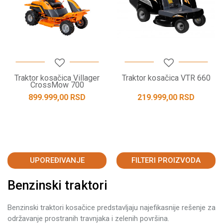
Traktor kosačica Villager
Traktor kosačica VTR 660
CrossMow 700
899.999,00
RSD
219.999,00
RSD
UPOREĐIVANJE
FILTERI PROIZVODA
Benzinski traktori
Benzinski traktori kosačice predstavljaju najefikasnije rešenje za
održavanje prostranih travnjaka i zelenih površina.