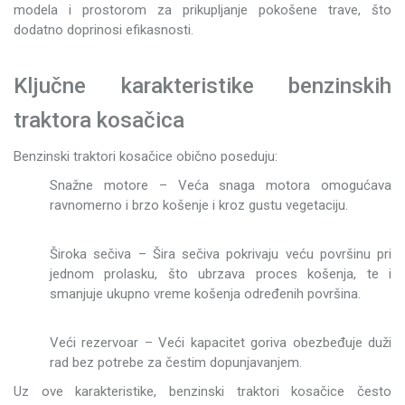
modela i prostorom za prikupljanje pokošene trave, što
dodatno doprinosi efikasnosti.
Ključne karakteristike benzinskih
traktora kosačica
Benzinski traktori kosačice obično poseduju:
Snažne motore – Veća snaga motora omogućava
ravnomerno i brzo košenje i kroz gustu vegetaciju.
Široka sečiva – Šira sečiva pokrivaju veću površinu pri
jednom prolasku, što ubrzava proces košenja, te i
smanjuje ukupno vreme košenja određenih površina.
Veći rezervoar – Veći kapacitet goriva obezbeđuje duži
rad bez potrebe za čestim dopunjavanjem.
Uz ove karakteristike, benzinski traktori kosačice često