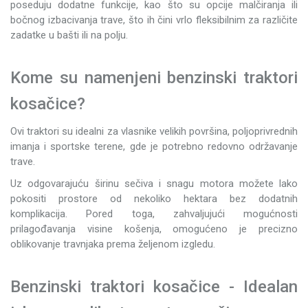
poseduju dodatne funkcije, kao što su opcije malčiranja ili
bočnog izbacivanja trave, što ih čini vrlo fleksibilnim za različite
zadatke u bašti ili na polju.
Kome su namenjeni benzinski traktori
kosačice?
Ovi traktori su idealni za vlasnike velikih površina, poljoprivrednih
imanja i sportske terene, gde je potrebno redovno održavanje
trave.
Uz odgovarajuću širinu sečiva i snagu motora možete lako
pokositi prostore od nekoliko hektara bez dodatnih
komplikacija. Pored toga, zahvaljujući mogućnosti
prilagođavanja visine košenja, omogućeno je precizno
oblikovanje travnjaka prema željenom izgledu.
Benzinski traktori kosačice - Idealan