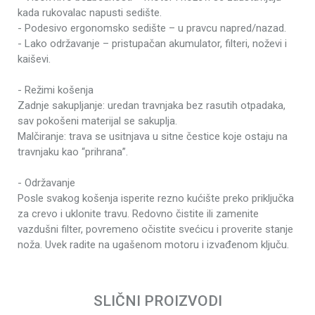
Broj obrtaja
3000 rpm
kada rukovalac napusti sedište.
- Podesivo ergonomsko sedište – u pravcu napred/nazad.
Zapremina motora
352 cm³
- Lako održavanje – pristupačan akumulator, filteri, noževi i
Površina košenja
5000 m²
kaiševi.
Širina košenja
840 mm
- Režimi košenja
30 - 85 mm (7 nivoa
Visina košenja
Zadnje sakupljanje: uredan travnjaka bez rasutih otpadaka,
centralno)
sav pokošeni materijal se sakuplja.
Rezervoar goriva
6.5 l
Malčiranje: trava se usitnjava u sitne čestice koje ostaju na
travnjaku kao “prihrana”.
Produžena garancija
3 godine
Prečnik točka
- Održavanje
330 mm/ 457 mm
(prednji/zadnji)
Posle svakog košenja isperite rezno kućište preko priključka
za crevo i uklonite travu. Redovno čistite ili zamenite
Zapremina
240 l
vazdušni filter, povremeno očistite svećicu i proverite stanje
sakupljača
noža. Uvek radite na ugašenom motoru i izvađenom ključu.
Broj brzina
5 napred, 1 nazad
Ime/Nadimak
Brzina košenja
9.7 km/h
Tip transmisije -
SLIČNI PROIZVODI
Manuelna
kosačice