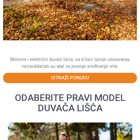
Motorni i električni duvači lišća, sa ili bez opcije usisavanja,
nezaobilazan su alat za jesenje sređivanje vrta.
ISTRAŽI PONUDU
ODABERITE PRAVI MODEL
DUVAČA LIŠĆA