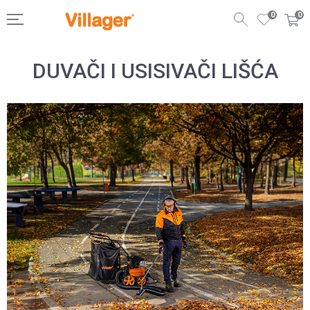
0
0
DUVAČI I USISIVAČI LIŠĆA