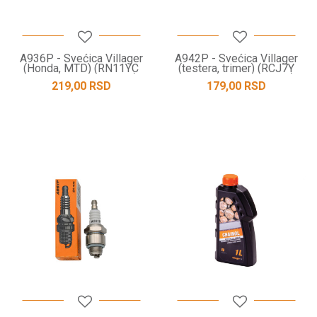
A936P - Svećica Villager
A942P - Svećica Villager
(Honda, MTD) (RN11YC
(testera, trimer) (RCJ7Y
CHAMP - BPR5ES NGK) -
CHAMP - BPMR6A NGK) -
219,00
RSD
179,00
RSD
21MM
19MM