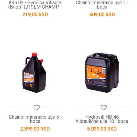
A961P - Svećica Villager
Chainol mineralno ulje 1 l
(Brigs) (J19LM CHAMP -
boca
B2LM NGK) - 21MM
219,00
RSD
609,00
RSD
Chainol mineralno ulje 5 l
Hydrovill HD 46
boca
hidraulično ulje 10 l boca
2.899,00
RSD
5.039,00
RSD