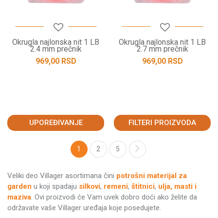
Okrugla najlonska nit 1 LB
Okrugla najlonska nit 1 LB
2.4 mm prečnik
2.7 mm prečnik
969,00
RSD
969,00
RSD
UPOREĐIVANJE
FILTERI PROIZVODA
1
2
5
Veliki deo Villager asortimana čini
potrošni
materijal za
garden
u koji spadaju
silkovi
,
remeni
,
štitnici
,
ulja, masti i
maziva
. Ovi proizvodi će Vam uvek dobro doći ako želite da
održavate vaše Villager uređaja koje posedujete.