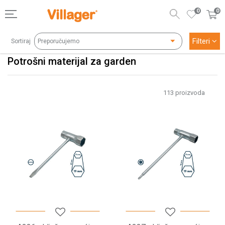
0
0
Filteri
Sortiraj
Potrošni materijal za garden
113
proizvoda