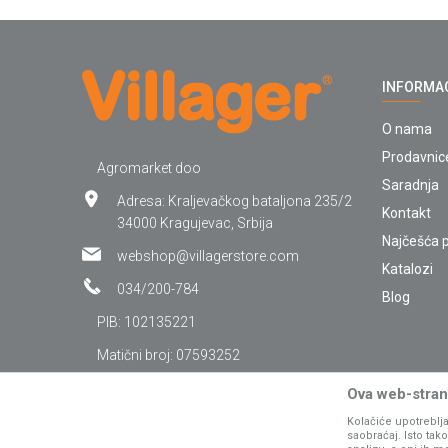
INFORMA
O nama
Prodavnic
Agromarket doo
Saradnja
Adresa: Kraljevačkog bataljona 235/2
Kontakt
34000 Kragujevac, Srbija
Najčešća p
webshop@villagerstore.com
Katalozi
034/200-784
Blog
PIB: 102135221
Matični broj: 07593252
Ova web-strani
Kolačiće upotreblja
saobraćaj. Isto ta