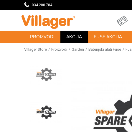
DAVNICU
034 200 784
SVE ZA VAŠU KUĆU, DVORIŠTE I BAŠTU
PROIZVODI
AKCIJA
FUSE AKCIJA
Villager Store
Proizvodi
Garden
Baterijski alati Fuse
Fus