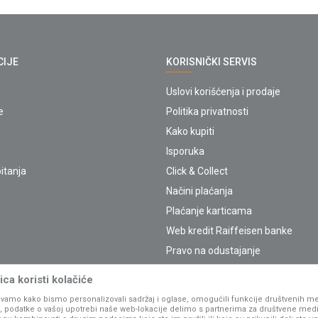
CIJE
KORISNIČKI SERVIS
Uslovi korišćenja i prodaje
e
Politika privatnosti
Kako kupiti
Isporuka
itanja
Click & Collect
Načini plaćanja
Plaćanje karticama
Web kredit Raiffeisen banke
Pravo na odustajanje
Reklamacije
ca koristi kolačiće
Povraćaj sredstava
vamo kako bismo personalizovali sadržaj i oglase, omogućili funkcije društvenih medi
Zamena artikala
ko, podatke o vašoj upotrebi naše web-lokacije delimo s partnerima za društvene medi