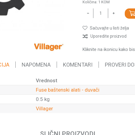
Količina:
1
KOM
Sačuvajte u listi želja
Uporedite proizvod
Kliknite na ikonicu kako bi
CIJA
NAPOMENA
KOMENTARI
PROVERI D
Vrednost
Fuse baštenski alati - duvači
0.5 kg
Villager
Email
SLIČNI PROIZVODI