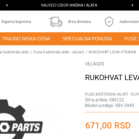
NAJVEĆI IZBOR MAŠINA I ALATA
Sigurna kupovina
Brza dostava
Jednostavn
TRAJNO NISKA CENA
SPECIJALNA PONUDA
FUSE 
e baštenski alati
Fuse baštenski alati - duvači
RUKOHVAT LEVA STRANA
VILLAGER
RUKOHVAT LEV
FUSE BAŠTENSKI ALATI - DUV
Šifra artikla:
084122
Model uređaja:
VBV 2440
671,00
RSD