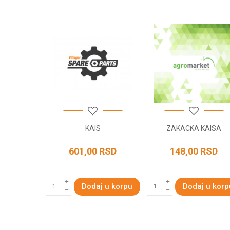
Poruka
POŠALJI
 DESNA
KAIS
ZAKACKA KAISA
NA
RSD
601,00
RSD
148,00
RSD
 u korpu
Dodaj u korpu
Dodaj u korp