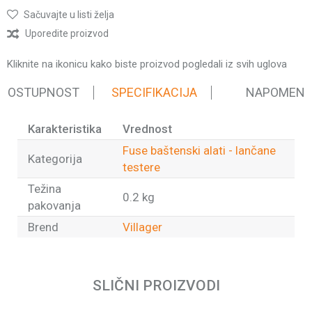
Sačuvajte u listi želja
Uporedite proizvod
Kliknite na ikonicu kako biste proizvod pogledali iz svih uglova
 DOSTUPNOST
SPECIFIKACIJA
NAPOMEN
Karakteristika
Vrednost
Fuse baštenski alati - lančane
Kategorija
testere
Težina
0.2 kg
pakovanja
Brend
Villager
Ime/Nadimak
SLIČNI PROIZVODI
Email