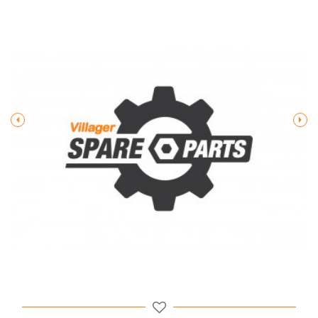
Poruka
POŠALJI