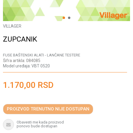
1
2
VILLAGER
ZUPCANIK
FUSE BAŠTENSKI ALATI - LANČANE TESTERE
Šifra artikla:
084085
Model uređaja:
VBT 0520
1.170,00
RSD
PROIZVOD TRENUTNO NIJE DOSTUPAN
Obavesti me kada proizvod
ponovo bude dostupan