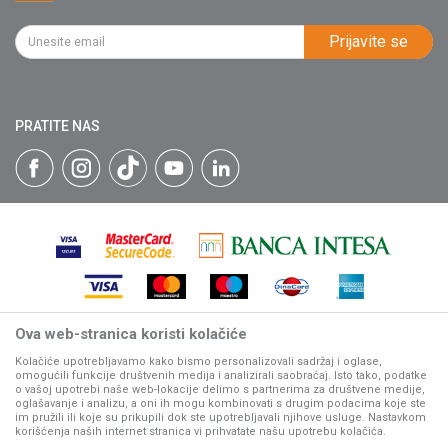
Kontakt
Kako kupiti
PIB: 102135221
Najčešća pitanja
Prijavite se
Isporuka
Katalozi
Matični broj: 07593252
Click & Collect
Blog
Načini plaćanja
PRATITE NAS
Plaćanje karticama
Web kredit Raiffeisen banke
Pravo na odustajanje
Reklamacije
Povraćaj sredstava
Zamena artikala
Ova web-stranica koristi kolačiće
Nastojimo da budemo što precizniji u opisu proizvoda, prikazu
slika i samih cena, ali ne možemo garantovati da su sve
Kolačiće upotrebljavamo kako bismo personalizovali sadržaj i oglase,
omogućili funkcije društvenih medija i analizirali saobraćaj. Isto tako, podatke
informacije kompletne i bez grešaka.
o vašoj upotrebi naše web-lokacije delimo s partnerima za društvene medije,
Svi artikli prikazani na sajtu su deo naše ponude, ali ne
oglašavanje i analizu, a oni ih mogu kombinovati s drugim podacima koje ste
podrazumeva da su dostupni u svakom trenutku.
im pružili ili koje su prikupili dok ste upotrebljavali njihove usluge. Nastavkom
korišćenja naših internet stranica vi prihvatate našu upotrebu kolačića.