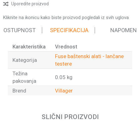
Uporedite proizvod
Kliknite na ikonicu kako biste proizvod pogledali iz svih uglova
 DOSTUPNOST
SPECIFIKACIJA
NAPOMEN
Karakteristika
Vrednost
Fuse baštenski alati - lančane
Kategorija
testere
Težina
0.05 kg
pakovanja
Brend
Villager
Ime/Nadimak
SLIČNI PROIZVODI
Email