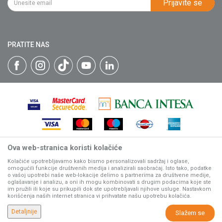
Prijavite se
Isporuka
Katalozi
Matični broj: 07593252
Click & Collect
Blog
Načini plaćanja
PRATITE NAS
Plaćanje karticama
Web kredit Raiffeisen banke
Pravo na odustajanje
Reklamacije
Povraćaj sredstava
Zamena artikala
Ova web-stranica koristi kolačiće
Nastojimo da budemo što precizniji u opisu proizvoda, prikazu
slika i samih cena, ali ne možemo garantovati da su sve
Kolačiće upotrebljavamo kako bismo personalizovali sadržaj i oglase,
omogućili funkcije društvenih medija i analizirali saobraćaj. Isto tako, podatke
informacije kompletne i bez grešaka.
o vašoj upotrebi naše web-lokacije delimo s partnerima za društvene medije,
Svi artikli prikazani na sajtu su deo naše ponude, ali ne
oglašavanje i analizu, a oni ih mogu kombinovati s drugim podacima koje ste
podrazumeva da su dostupni u svakom trenutku.
im pružili ili koje su prikupili dok ste upotrebljavali njihove usluge. Nastavkom
korišćenja naših internet stranica vi prihvatate našu upotrebu kolačića.
www.villagerstore.com
NB SOFT
©2026
, Izrada
. Sva prava zadržana.
Detaljnije
Slažem se