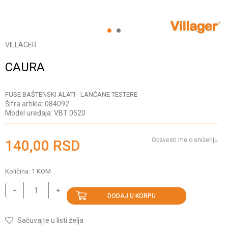
1
2
VILLAGER
CAURA
FUSE BAŠTENSKI ALATI - LANČANE TESTERE
Šifra artikla:
084092
Model uređaja:
VBT 0520
Obavesti me o sniženju
140,00
RSD
Količina:
1
KOM
DODAJ U KORPU
Sačuvajte u listi želja