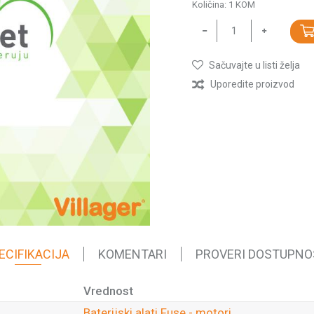
Količina:
1
KOM
Sačuvajte u listi želja
Uporedite proizvod
ECIFIKACIJA
KOMENTARI
PROVERI DOSTUPNO
Vrednost
Baterijski alati Fuse - motori