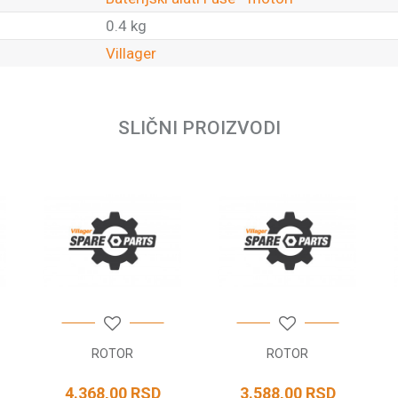
0.4 kg
Villager
Email
SLIČNI PROIZVODI
ROTOR
ROTOR
4.368,00
RSD
3.588,00
RSD