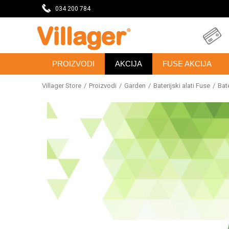
eseca
034 200 784
DOBRODOŠLI NA VILLAGER ONLINE PRODAVNICU
PROIZVODI
AKCIJA
FUSE AKCIJA
Villager Store
Proizvodi
Garden
Baterijski alati Fuse
Bate