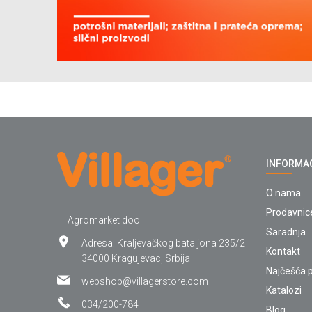
INFORMA
O nama
Prodavnic
Agromarket doo
Saradnja
Adresa: Kraljevačkog bataljona 235/2
Kontakt
34000 Kragujevac, Srbija
Najčešća p
webshop@villagerstore.com
Katalozi
034/200-784
Blog