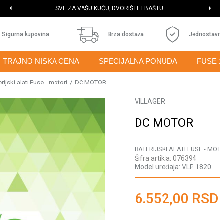
SVE ZA VAŠU KUĆU, DVORIŠTE I BAŠTU
Sigurna kupovina
Brza dostava
Jednostavn
TRAJNO NISKA CENA
SPECIJALNA PONUDA
FUSE 
rijski alati Fuse - motori
DC MOTOR
VILLAGER
DC MOTOR
BATERIJSKI ALATI FUSE - MO
Šifra artikla:
076394
Model uređaja:
VLP 1820
6.552,00
RSD