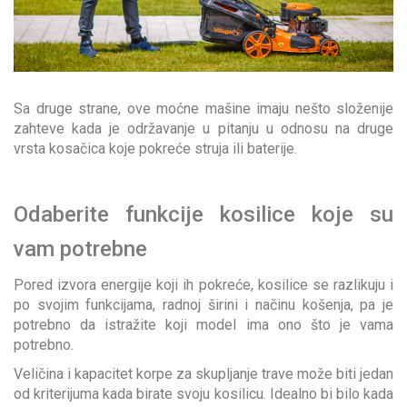
Sa druge strane, ove moćne mašine imaju nešto složenije
zahteve kada je održavanje u pitanju u odnosu na druge
vrsta kosačica koje pokreće struja ili baterije.
Odaberite funkcije kosilice koje su
vam potrebne
Pored izvora energije koji ih pokreće, kosilice se razlikuju i
po svojim funkcijama, radnoj širini i načinu košenja, pa je
potrebno da istražite koji model ima ono što je vama
potrebno.
Veličina i kapacitet korpe za skupljanje trave može biti jedan
od kriterijuma kada birate svoju kosilicu. Idealno bi bilo kada