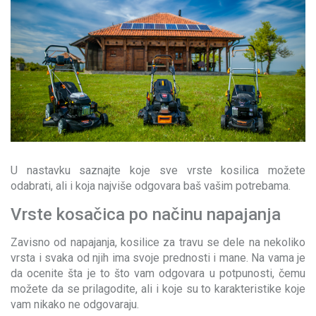
U nastavku saznajte koje sve vrste kosilica možete
odabrati, ali i koja najviše odgovara baš vašim potrebama.
Vrste kosačica po načinu napajanja
Zavisno od napajanja, kosilice za travu se dele na nekoliko
vrsta i svaka od njih ima svoje prednosti i mane. Na vama je
da ocenite šta je to što vam odgovara u potpunosti, čemu
možete da se prilagodite, ali i koje su to karakteristike koje
vam nikako ne odgovaraju.