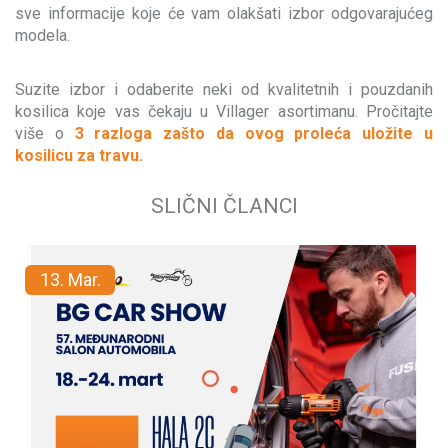
sve informacije koje će vam olakšati izbor odgovarajućeg
modela.
Suzite izbor i odaberite neki od kvalitetnih i pouzdanih
kosilica koje vas čekaju u Villager asortimanu. Pročitajte
više o
3 razloga zašto da ovog proleća uložite u
kosilicu za travu.
SLIČNI ČLANCI
13.
Mar.