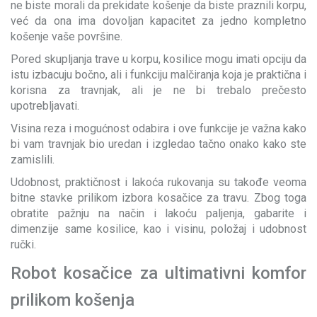
ne biste morali da prekidate košenje da biste praznili korpu,
već da ona ima dovoljan kapacitet za jedno kompletno
košenje vaše površine.
Pored skupljanja trave u korpu, kosilice mogu imati opciju da
istu izbacuju bočno, ali i funkciju malčiranja koja je praktična i
korisna za travnjak, ali je ne bi trebalo prečesto
upotrebljavati.
Visina reza i mogućnost odabira i ove funkcije je važna kako
bi vam travnjak bio uredan i izgledao tačno onako kako ste
zamislili.
Udobnost, praktičnost i lakoća rukovanja su takođe veoma
bitne stavke prilikom izbora kosačice za travu. Zbog toga
obratite pažnju na način i lakoću paljenja, gabarite i
dimenzije same kosilice, kao i visinu, položaj i udobnost
ručki.
Robot kosačice za ultimativni komfor
prilikom košenja