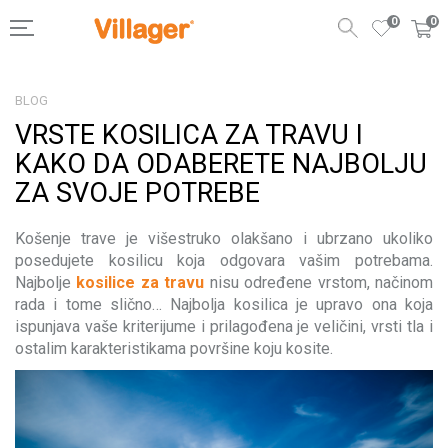
0
0
BLOG
VRSTE KOSILICA ZA TRAVU I
KAKO DA ODABERETE NAJBOLJU
ZA SVOJE POTREBE
Košenje trave je višestruko olakšano i ubrzano ukoliko
posedujete kosilicu koja odgovara vašim potrebama.
Najbolje
kosilice za travu
nisu određene vrstom, načinom
rada i tome slično… Najbolja kosilica je upravo ona koja
ispunjava vaše kriterijume i prilagođena je veličini, vrsti tla i
ostalim karakteristikama površine koju kosite.