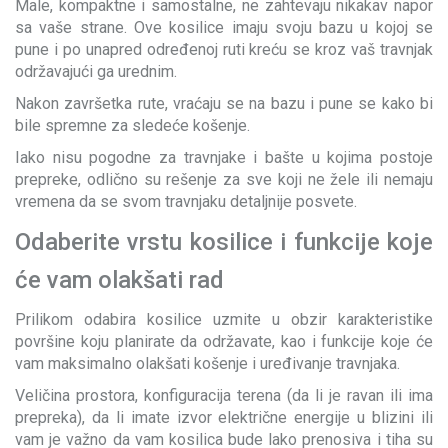
Male, kompaktne i samostalne, ne zahtevaju nikakav napor
sa vaše strane. Ove kosilice imaju svoju bazu u kojoj se
pune i po unapred određenoj ruti kreću se kroz vaš travnjak
održavajući ga urednim.
Nakon završetka rute, vraćaju se na bazu i pune se kako bi
bile spremne za sledeće košenje.
Iako nisu pogodne za travnjake i bašte u kojima postoje
prepreke, odlično su rešenje za sve koji ne žele ili nemaju
vremena da se svom travnjaku detaljnije posvete.
Odaberite vrstu kosilice i funkcije koje
će vam olakšati rad
Prilikom odabira kosilice uzmite u obzir karakteristike
površine koju planirate da održavate, kao i funkcije koje će
vam maksimalno olakšati košenje i uređivanje travnjaka.
Veličina prostora, konfiguracija terena (da li je ravan ili ima
prepreka), da li imate izvor električne energije u blizini ili
vam je važno da vam kosilica bude lako prenosiva i tiha su