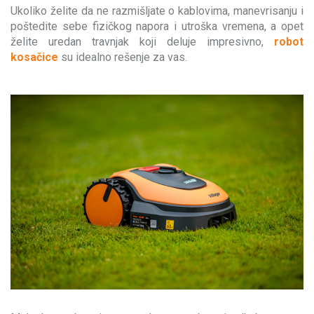
Ukoliko želite da ne razmišljate o kablovima, manevrisanju i
poštedite sebe fizičkog napora i utroška vremena, a opet
želite uredan travnjak koji deluje impresivno,
robot
kosačice
su idealno rešenje za vas.