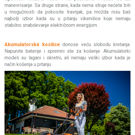
manevrisanje. Sa druge strane, kada nema struje nećete biti
u mogućnosti da pokosite travnjak, pa možda nisu baš
najbolji izbor kada su u pitanju vikendice koje nemaju
stabilno snabdevanje električnom energijom.
Akumulatorske kosilice
donose veću slobodu kretanja.
Napunite baterije i spremni ste za košenje. Akumulatorki
modeli su lagani i okretni, ali nemaju veliki izbor kada je
način košenja u pitanju.