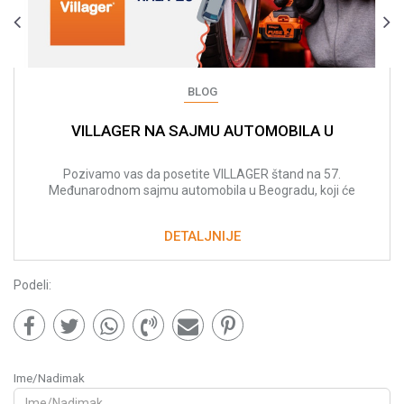
BLOG
VILLAGER NA SAJMU AUTOMOBILA U
BEOGRADU: ALATI I REŠENJA ZA RAD SA
VOZILIMA
Pozivamo vas da posetite VILLAGER štand na 57.
Međunarodnom sajmu automobila u Beogradu, koji će
se održati od 18. do 24. marta.
DETALJNIJE
Podeli:
Ime/Nadimak