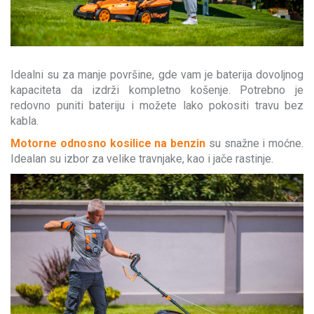
Idealni su za manje površine, gde vam je baterija dovoljnog
kapaciteta da izdrži kompletno košenje. Potrebno je
redovno puniti bateriju i možete lako pokositi travu bez
kabla.
Motorne odnosno kosilice na benzin
su snažne i moćne.
Idealan su izbor za velike travnjake, kao i jače rastinje.