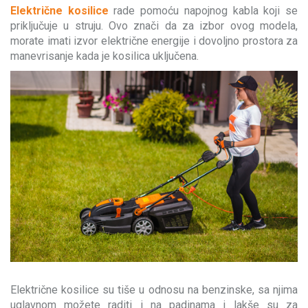
Električne kosilice
rade pomoću napojnog kabla koji se
priključuje u struju. Ovo znači da za izbor ovog modela,
morate imati izvor električne energije i dovoljno prostora za
manevrisanje kada je kosilica uključena.
Električne kosilice su tiše u odnosu na benzinske, sa njima
uglavnom možete raditi i na padinama i lakše su za