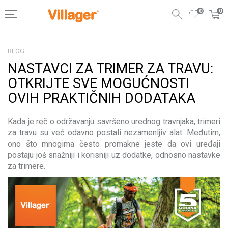
0
0
BLOG
NASTAVCI ZA TRIMER ZA TRAVU:
OTKRIJTE SVE MOGUĆNOSTI
OVIH PRAKTIČNIH DODATAKA
Kada je reč o održavanju savršeno urednog travnjaka, trimeri
za travu su već odavno postali nezamenljiv alat. Međutim,
ono što mnogima često promakne jeste da ovi uređaji
postaju još snažniji i korisniji uz dodatke, odnosno nastavke
za trimere.