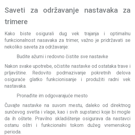
Saveti za održavanje nastavaka za
trimere
Kako biste osigurali dug vek trajanja i optimalnu
funkcionalnost nasavaka za trimer, važno je pridržavati se
nekoliko saveta za održavanje:
Budite ažurni i redovno čistite sve nastavke
Nakon svake upotrebe, očistite nastavke od ostataka trave i
prljavštine. Redovito podmazivanje pokretnih delova
osiguraće glatko funkcionisanje i produžiti radni vek
nastavaka.
Pronađite im odgovarajuće mesto
Čuvajte nastavke na suvom mestu, daleko od direktnog
sunčevog svetla i vlage, kao i svih supstanci koje bi mogle
da ih oštete. Pravilno skladištenje osigurava da nastavci
ostanu oštri i funkcionalni tokom dužeg vremenskog
perioda.