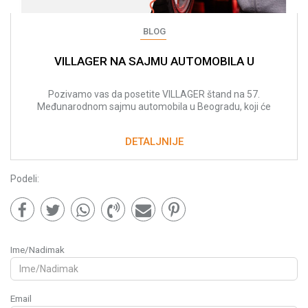
BLOG
VILLAGER NA SAJMU AUTOMOBILA U
BEOGRADU: ALATI I REŠENJA ZA RAD SA
VOZILIMA
Pozivamo vas da posetite VILLAGER štand na 57.
Međunarodnom sajmu automobila u Beogradu, koji će
se održati od 18. do 24. marta.
DETALJNIJE
Podeli:
Ime/Nadimak
Email