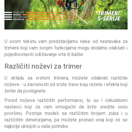
U ovom tekstu vam predstavljamo neke od nastavaka za
trimere koji vam svojim funkcijama mogu dodatno olakšati i
pojednostaviti održavanje vrta ili bašte.
Različiti noževi za trimer
U skladu sa vrstom trimera, možete odabrati različite
noževe - u zavisnosti od vrste trave koju režete i efekta koji
želite da postignete.
Pored noževa različitih performansi, tu su i cirkulatorni
nastavci koji će vam omogućiti da brže sredite veću
površinu. Postoje modeli sa različitim brojem zuba i u
različitim dimenzijama, pa možete pronaći onaj koji će se
najbolje uklopiti u vaše potrebe.