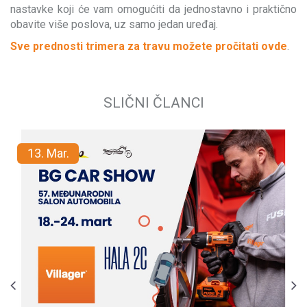
nastavke koji će vam omogućiti da jednostavno i praktično
obavite više poslova, uz samo jedan uređaj.
Sve prednosti trimera za travu možete pročitati ovde
.
SLIČNI ČLANCI
13.
Mar.