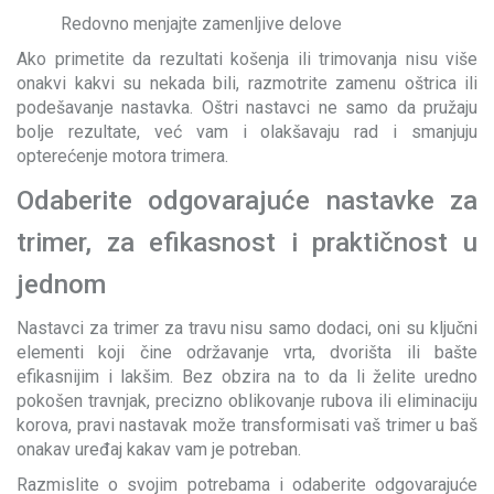
Redovno menjajte zamenljive delove
Ako primetite da rezultati košenja ili trimovanja nisu više
onakvi kakvi su nekada bili, razmotrite zamenu oštrica ili
podešavanje nastavka. Oštri nastavci ne samo da pružaju
bolje rezultate, već vam i olakšavaju rad i smanjuju
opterećenje motora trimera.
Odaberite odgovarajuće nastavke za
trimer, za efikasnost i praktičnost u
jednom
Nastavci za trimer za travu nisu samo dodaci, oni su ključni
elementi koji čine održavanje vrta, dvorišta ili bašte
efikasnijim i lakšim. Bez obzira na to da li želite uredno
pokošen travnjak, precizno oblikovanje rubova ili eliminaciju
korova, pravi nastavak može transformisati vaš trimer u baš
onakav uređaj kakav vam je potreban.
Razmislite o svojim potrebama i odaberite odgovarajuće