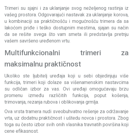
Trimeri su sjajni i za uklanjanje svog neželjenog rastinja iz
vašeg prostora. Odgovarajući nastavak za uklanjanje korova,
u kombinaciji sa praktičnošću i mogućnošću trimera da sa
lakoćom priđe i teško dostupnim mestima, sjajan su način
da se rešite svega što vam smeta ili predstavlja pretnju
vašem savršeno uređenom vrtu.
Multifunkcionalni trimeri za
maksimalnu praktičnost
Ukoliko ste ljubitelj uređaja koji u sebi objedinjuju više
funkcija, trimeri koji dolaze sa višenamenskim nastavcima
su odličan izbor za vas. Ovi uređaji omogućavaju brzu
promenu između različitih funkcija, poput košenja,
trimovanja, rezanja rubova i oblikovanja grmlja.
Ova vrsta tramera nudi sveobuhvatno rešenje za održavanje
vrta, uz dodatnu praktičnost i uštedu novca i prostora. Zbog
toga su često izbor svih onih vlasnika travnatih površina koji
cene efikasnost.