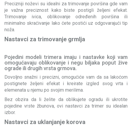
Precizniji noževi su idealni za trimovanje površina gde vam
je važna preciznost kako biste postigli željeni efekat.
Trimovanje ivica, oblikovanje određenih površina ili
minimalno skraćivanje lako ćete postići uz odgovarajući tip
noža.
Nastavci za trimovanje grmlja
Pojedini modeli trimera imaju i nastavke koji vam
omogućavaju oblikovanje i negu biljaka poput žive
ograde ili drugih vrsta grmova.
Dovoljno snažni i precizni, omogućiće vam da sa lakoćom
postignete željeni efekat i kreirate izgled svog vrta i
elemenata u njemu po svojim merilima.
Bez obzira da li želite da oblikujete ogradu ili ukrotite
pojedine vrste žbunova, ovi nastavci za trimer su idealan
izbor.
Nastavci za uklanjanje korova