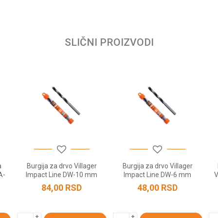
0.05 kg
Email
Villager
SLIČNI PROIZVODI
a
Burgija za drvo Villager
Burgija za drvo Villager
A-
Impact Line DW-10 mm
Impact Line DW-6 mm
V
84,00
RSD
48,00
RSD