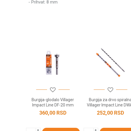
- Prihvat: 8 mm
Težina pakovanja
Ime/Nadimak
Brend
Poruka
POŠALJI
o spiralna
Burgija-glodalo Villager
Burgija za drvo spiraln
 Line DWA-
Impact Line DF-20 mm
Villager Impact Line DW
 mm
14x230 mm
RSD
360,00
RSD
252,00
RSD