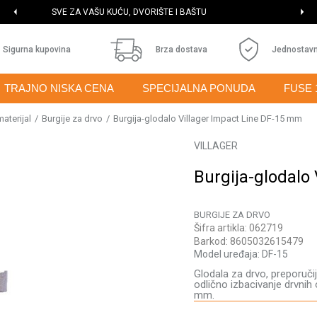
NAJVEĆI IZBOR MAŠINA I ALATA
Sigurna kupovina
Brza dostava
Jednostavn
TRAJNO NISKA CENA
SPECIJALNA PONUDA
FUSE 
aterijal
Burgije za drvo
Burgija-glodalo Villager Impact Line DF-15 mm
VILLAGER
Burgija-glodalo
BURGIJE ZA DRVO
Šifra artikla:
062719
Barkod:
8605032615479
Model uređaja:
DF-15
Glodala za drvo, preporučij
odlično izbacivanje drvnih
mm.