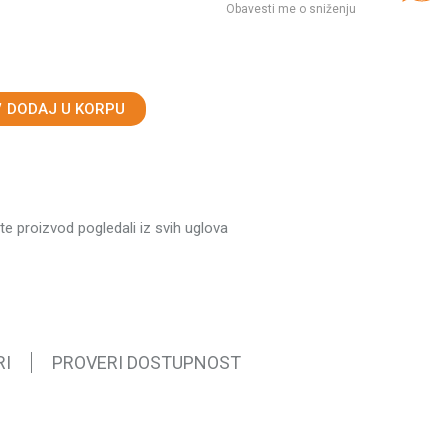
Obavesti me o sniženju
DODAJ U KORPU
ste proizvod pogledali iz svih uglova
RI
PROVERI DOSTUPNOST