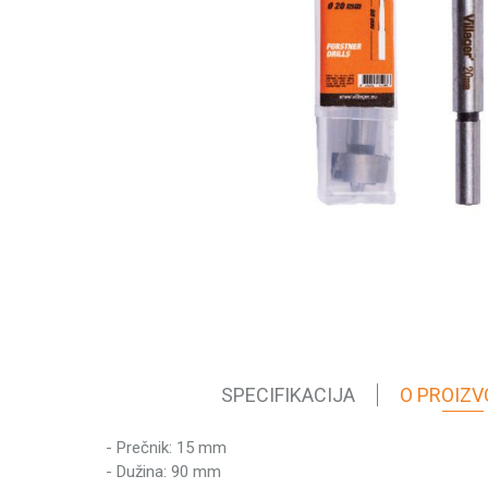
SPECIFIKACIJA
O PROIZV
- Prečnik: 15 mm
Karakteristika
- Dužina: 90 mm
Kategorija