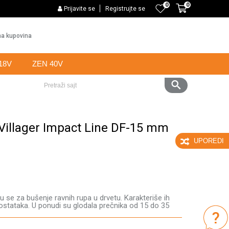
0
0
PLAĆANJE KARTICAMA BANKE INTESA NA 6 RATA
Prijavite se
Registrujte se
Web k
a kupovina
18V
ZEN 40V
Pretraži sajt
 Villager Impact Line DF-15 mm
UPOREDI
u se za bušenje ravnih rupa u drvetu. Karakteriše ih
 ostataka. U ponudi su glodala prečnika od 15 do 35