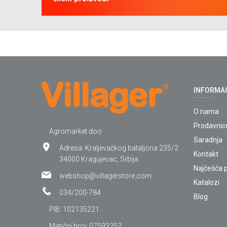
INFORMA
O nama
Prodavnic
Agromarket doo
Saradnja
Adresa: Kraljevačkog bataljona 235/2
Kontakt
34000 Kragujevac, Srbija
Najčešća p
webshop@villagerstore.com
Katalozi
034/200-784
Blog
PIB: 102135221
Matični broj: 07593252