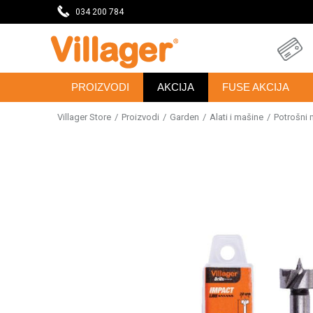
DAVNICU
034 200 784
SVE ZA VAŠU KUĆU, DVORIŠTE I BAŠTU
PROIZVODI
AKCIJA
FUSE AKCIJA
Villager Store
Proizvodi
Garden
Alati i mašine
Potrošni m