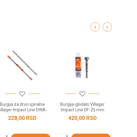
Burgija za drvo spiralna
Burgija-glodalo Villager
Burgija-
illager Impact Line DWA-
Impact Line DF-25 mm
Impact 
12x230 mm
228,00
RSD
420,00
RSD
504