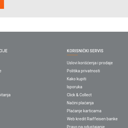
CIJE
KORISNIČKI SERVIS
Uslovi korišćenja i prodaje
e
Politika privatnosti
Kako kupiti
Isporuka
itanja
Click & Collect
Načini plaćanja
Plaćanje karticama
Web kredit Raiffeisen banke
Pravo na odustajanje