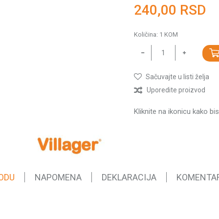
240,00
RSD
Količina:
1
KOM
Sačuvajte u listi želja
Uporedite proizvod
Kliknite na ikonicu kako bi
ODU
NAPOMENA
DEKLARACIJA
KOMENTA
Vrednost
Burgije za drvo