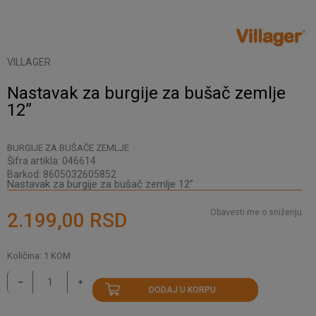
VILLAGER
Nastavak za burgije za bušač zemlje
12”
BURGIJE ZA BUŠAČE ZEMLJE
Šifra artikla:
046614
Barkod:
8605032605852
Nastavak za burgije za bušač zemlje 12”
Obavesti me o sniženju
2.199,00
RSD
Količina:
1
KOM
DODAJ U KORPU