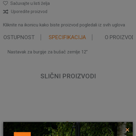
Sačuvajte u listi želja
Uporedite proizvod
Kliknite na ikonicu kako biste proizvod pogledali iz svih uglova
 DOSTUPNOST
SPECIFIKACIJA
O PROIZVOD
Nastavak za burgije za bušač zemlje 12”
Karakteristika
Vrednost
Ime/Nadimak
Kategorija
Burgije za bušače zemlje
Težina pakovanja
0.83 kg
SLIČNI PROIZVODI
Brend
Villager
Email
Dužina
300 mm
Prečnik
30 mm
Poruka
×