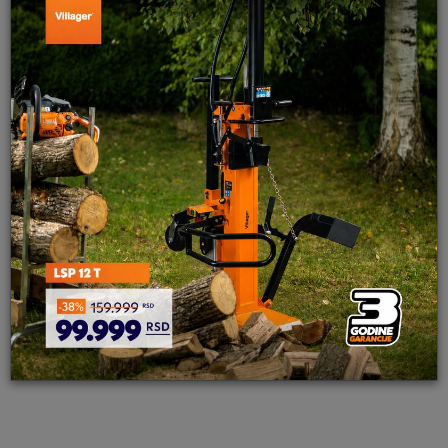
POŠALJI
Burgija za bušač zemlje 4” - 10 cm
5.199,00
RSD