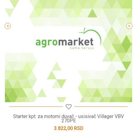
Poruka
POŠALJI
Starter kpt. za motorni duvač - usisivač Villager VBV
270PE
3.822,00
RSD