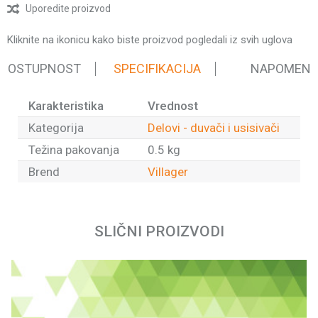
Uporedite proizvod
Kliknite na ikonicu kako biste proizvod pogledali iz svih uglova
 DOSTUPNOST
SPECIFIKACIJA
NAPOMEN
Karakteristika
Vrednost
Kategorija
Delovi - duvači i usisivači
Težina pakovanja
0.5 kg
Brend
Villager
Ime/Nadimak
SLIČNI PROIZVODI
Email