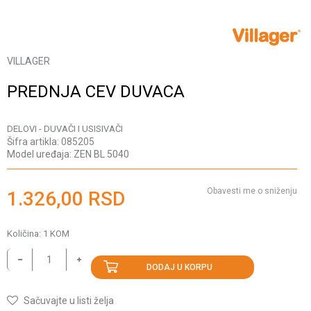
VILLAGER
PREDNJA CEV DUVACA
DELOVI - DUVAČI I USISIVAČI
Šifra artikla:
085205
Model uređaja:
ZEN BL 5040
Obavesti me o sniženju
1.326,00
RSD
Količina:
1
KOM
DODAJ U KORPU
Sačuvajte u listi želja