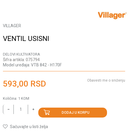
VILLAGER
VENTIL USISNI
DELOVI KULTIVATORA
Šifra artikla:
075794
Model uređaja:
VTB 842 - H170F
Obavesti me o sniženju
593,00
RSD
Količina:
1
KOM
DODAJ U KORPU
Sačuvajte u listi želja