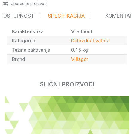
Uporedite proizvod
 DOSTUPNOST
SPECIFIKACIJA
KOMENTAR
Karakteristika
Vrednost
Kategorija
Delovi kultivatora
Težina pakovanja
0.15 kg
Brend
Villager
Ime/Nadimak
SLIČNI PROIZVODI
Email
Poruka