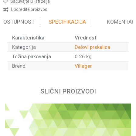
Sačuvajte u listi želja
Uporedite proizvod
 DOSTUPNOST
SPECIFIKACIJA
KOMENTAR
Karakteristika
Vrednost
Kategorija
Delovi prskalica
Težina pakovanja
0.26 kg
Brend
Villager
Ime/Nadimak
SLIČNI PROIZVODI
Email
Poruka