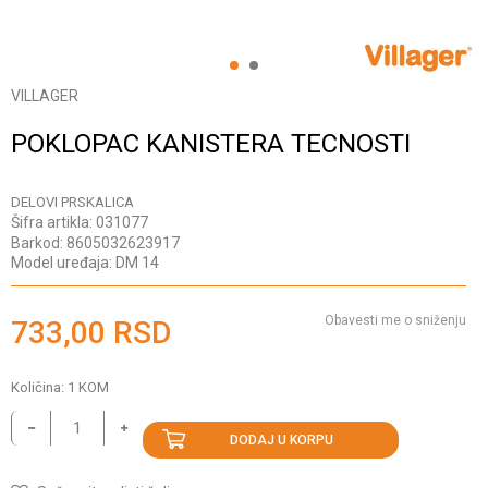
1
2
VILLAGER
POKLOPAC KANISTERA TECNOSTI
DELOVI PRSKALICA
Šifra artikla:
031077
Barkod:
8605032623917
Model uređaja:
DM 14
Obavesti me o sniženju
733,00
RSD
Količina:
1
KOM
DODAJ U KORPU