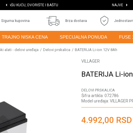
NAJVEĆI IZBOR MAŠINA I ALATA
Sigurna kupovina
Brza dostava
Jednostavn
TRAJNO NISKA CENA
SPECIJALNA PONUDA
FUSE 
i alati - delovi uređaja
Delovi prskalica
BATERIJA Li-ion 12V 8Ah
VILLAGER
BATERIJA Li-io
DELOVI PRSKALICA
Šifra artikla:
072786
Model uređaja:
VILLAGER P
4.992,00
RSD