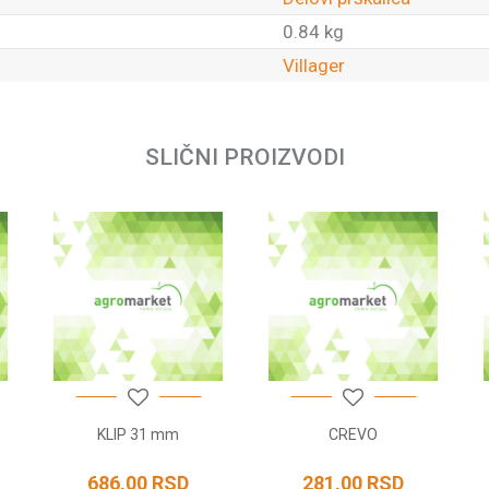
0.84 kg
Villager
Email
SLIČNI PROIZVODI
KLIP 31 mm
CREVO
686,00
RSD
281,00
RSD