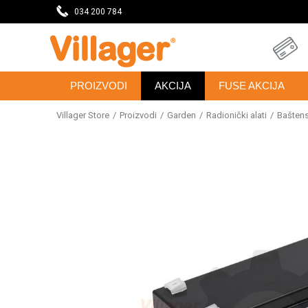
ODAVNICU
034 200 784
SVE ZA VAŠU KUĆU, DVORIŠTE I BAŠTU
PROIZVODI
AKCIJA
FUSE AKCIJA
Villager Store
Proizvodi
Garden
Radionički alati
Baštensk