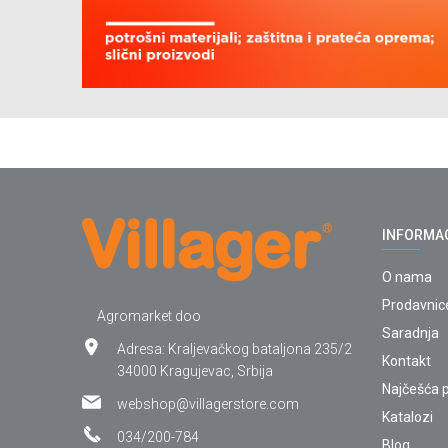
INFORMA
O nama
Prodavnic
Agromarket doo
Saradnja
Adresa: Kraljevačkog bataljona 235/2
Kontakt
34000 Kragujevac, Srbija
Najčešća p
webshop@villagerstore.com
Katalozi
034/200-784
Blog