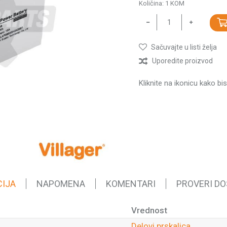
Količina:
1
KOM
Sačuvajte u listi želja
Uporedite proizvod
Kliknite na ikonicu kako bi
CIJA
NAPOMENA
KOMENTARI
PROVERI D
Vrednost
Delovi prskalica