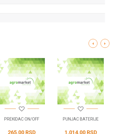
PREKIDAC ON/OFF
PUNJAC BATERIJE
265,00
RSD
1.014,00
RSD
421