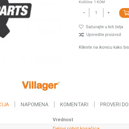
Količina:
1
KOM
Sačuvajte u listi želja
Uporedite proizvod
Kliknite na ikonicu kako bi
CIJA
NAPOMENA
KOMENTARI
PROVERI D
Vrednost
Delovi robot kosačica