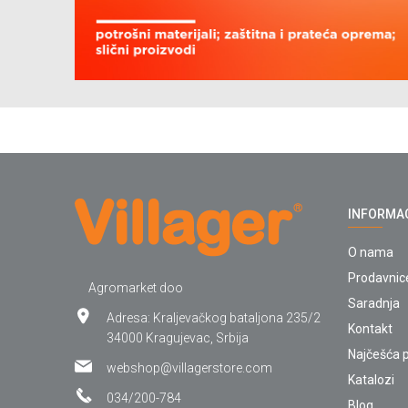
INFORMA
O nama
Prodavnic
Agromarket doo
Saradnja
Adresa: Kraljevačkog bataljona 235/2
Kontakt
34000 Kragujevac, Srbija
Najčešća p
webshop@villagerstore.com
Katalozi
034/200-784
Blog