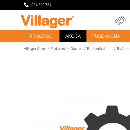
AŠTU
034 200 784
NAJVEĆI IZBOR MAŠINA I ALATA
PROIZVODI
AKCIJA
FUSE AKCIJA
Villager Store
Proizvodi
Garden
Radionički alati
Baštensk