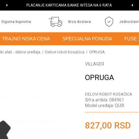
PLAĆANJE KARTICAMA BANKE INTESA NA 6 RATA
Sigurna kupovina
Brza dostava
Jednostavn
TRAJNO NISKA CENA
SPECIJALNA PONUDA
FUSE 
i alati - delovi uređaja
Delovi robot kosačica
OPRUGA
VILLAGER
OPRUGA
DELOVI ROBOT KOSAČICA
Šifra artikla:
084961
Model uređaja:
QUIX
827,00
RSD