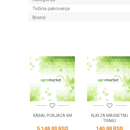
Težina pakovanja
Brend
Ime/Nadimak
Poruka
POŠALJI
VISINE
KABAL PUNJACA 6M
KLIN ZA MAGNETNU
TRAKU
RSD
5.148,00
RSD
140,00
RSD