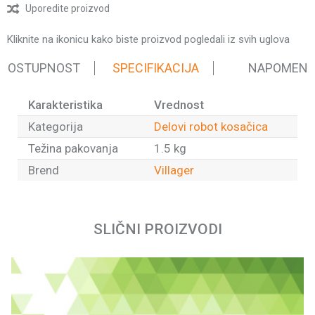
Uporedite proizvod
Kliknite na ikonicu kako biste proizvod pogledali iz svih uglova
 DOSTUPNOST
SPECIFIKACIJA
NAPOMEN
Karakteristika
Vrednost
Kategorija
Delovi robot kosačica
Težina pakovanja
1.5 kg
Brend
Villager
Ime/Nadimak
SLIČNI PROIZVODI
Email