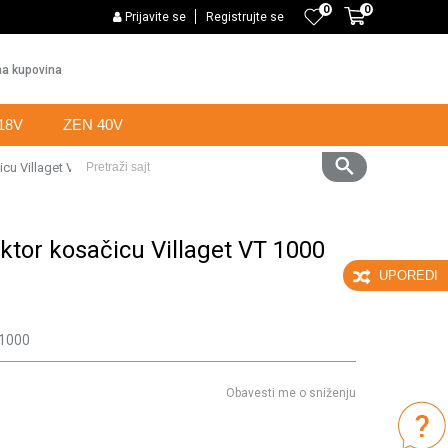
0
0
NAJVEĆI IZBOR MAŠINA I ALATA
Prijavite se
Registrujte se
PLAĆANJ
a kupovina
18V
ZEN 40V
icu Villaget VT 1000
Pretraži sajt
ktor kosačicu Villaget VT 1000
UPOREDI
 1000
Obavesti me o sniženju