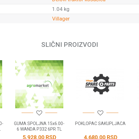
1.04 kg
Villager
Email
SLIČNI PROIZVODI
0-
GUMA SPOLJNA 15x6.00-
POKLOPAC SAKUPLJACA
L
6 WANDA P332 6PR TL
5.928,00
RSD
4.680,00
RSD