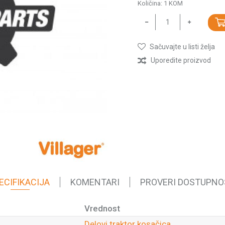
Količina:
1
KOM
Sačuvajte u listi želja
Uporedite proizvod
ECIFIKACIJA
KOMENTARI
PROVERI DOSTUPNO
Vrednost
Delovi traktor kosačica