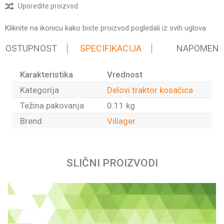
Uporedite proizvod
Kliknite na ikonicu kako biste proizvod pogledali iz svih uglova
 DOSTUPNOST
SPECIFIKACIJA
NAPOMEN
Karakteristika
Vrednost
Kategorija
Delovi traktor kosačica
Težina pakovanja
0.11 kg
Brend
Villager
Ime/Nadimak
SLIČNI PROIZVODI
Email