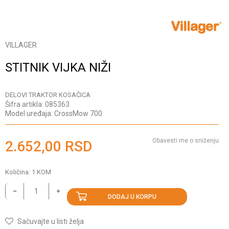
VILLAGER
STITNIK VIJKA NIŽI
DELOVI TRAKTOR KOSAČICA
Šifra artikla:
085363
Model uređaja:
CrossMow 700
Obavesti me o sniženju
2.652,00
RSD
Količina:
1
KOM
DODAJ U KORPU
Sačuvajte u listi želja