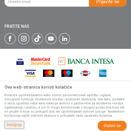
Prijavite se
Isporuka
Katalozi
Matični broj: 07593252
Click & Collect
Blog
Načini plaćanja
PRATITE NAS
Plaćanje karticama
Web kredit Raiffeisen banke
Pravo na odustajanje
Reklamacije
Povraćaj sredstava
Zamena artikala
Ova web-stranica koristi kolačiće
Nastojimo da budemo što precizniji u opisu proizvoda, prikazu
slika i samih cena, ali ne možemo garantovati da su sve
Kolačiće upotrebljavamo kako bismo personalizovali sadržaj i oglase,
omogućili funkcije društvenih medija i analizirali saobraćaj. Isto tako, podatke
informacije kompletne i bez grešaka.
o vašoj upotrebi naše web-lokacije delimo s partnerima za društvene medije,
Svi artikli prikazani na sajtu su deo naše ponude, ali ne
oglašavanje i analizu, a oni ih mogu kombinovati s drugim podacima koje ste
podrazumeva da su dostupni u svakom trenutku.
im pružili ili koje su prikupili dok ste upotrebljavali njihove usluge. Nastavkom
korišćenja naših internet stranica vi prihvatate našu upotrebu kolačića.
www.villagerstore.com
NB SOFT
©2026
, Izrada
. Sva prava zadržana.
Detaljnije
Slažem se