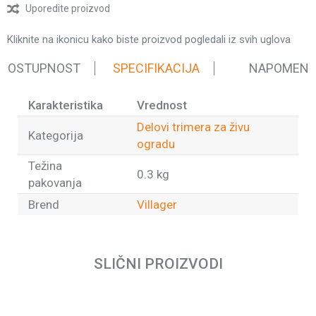
Uporedite proizvod
Kliknite na ikonicu kako biste proizvod pogledali iz svih uglova
 DOSTUPNOST
SPECIFIKACIJA
NAPOMEN
Karakteristika
Vrednost
Delovi trimera za živu
Kategorija
ogradu
Težina
0.3 kg
pakovanja
Brend
Villager
Ime/Nadimak
SLIČNI PROIZVODI
Email