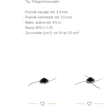
- Tip: Poluprofesionalni
Težina pakovanja
- Prečnik okrugle nitI: 2.4 mm
Brend
- Prečnik četvrtaste niti: 2.0 mm
- Maks. dužina niti: 4.5 m
- Navoj: M10 × 1.25
- Za modele (cm³): od 16 do 35 cm³
Ime/Nadimak
Poruka
POŠALJI