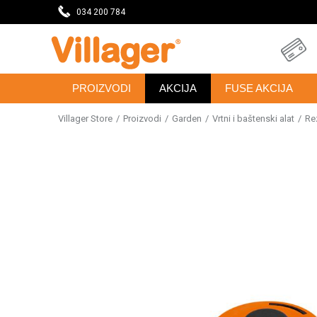
DAVNICU
034 200 784
SVE ZA VAŠU KUĆU, DVORIŠTE I BAŠTU
PROIZVODI
AKCIJA
FUSE AKCIJA
Villager Store
Proizvodi
Garden
Vrtni i baštenski alat
Re