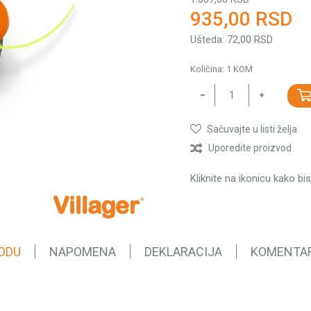
935,00
RSD
Ušteda:
72,00
RSD
Količina:
1
KOM
Sačuvajte u listi želja
Uporedite proizvod
Kliknite na ikonicu kako bi
ODU
NAPOMENA
DEKLARACIJA
KOMENTA
Vrednost
Glave za trimere