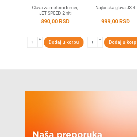
va BC 174
Glava za motorni trimer,
Najlonska glava JS 4
JET SPEED, 2 niti
RSD
890,00
RSD
999,00
RSD
 u korpu
Dodaj u korpu
Dodaj u korp