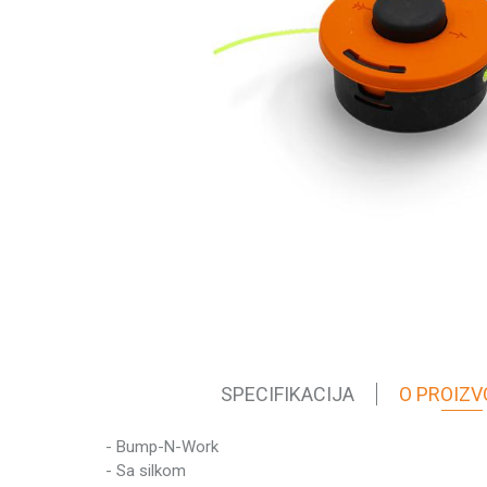
SPECIFIKACIJA
O PROIZV
- Bump-N-Work
Karakteristika
- Sa silkom
Kategorija