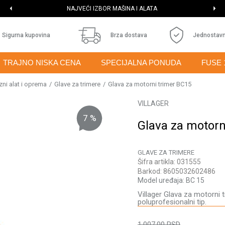
NAJVEĆI IZBOR MAŠINA I ALATA
Sigurna kupovina
Brza dostava
Jednostavn
TRAJNO NISKA CENA
SPECIJALNA PONUDA
FUSE 
zni alat i oprema
Glave za trimere
Glava za motorni trimer BC15
VILLAGER
7
%
Glava za motorn
GLAVE ZA TRIMERE
Šifra artikla:
031555
Barkod:
8605032602486
Model uređaja:
BC 15
Villager Glava za motorni
poluprofesionalni tip.
1.007,00
RSD