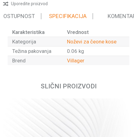
Uporedite proizvod
 DOSTUPNOST
SPECIFIKACIJA
KOMENTAR
Karakteristika
Vrednost
Kategorija
Noževi za čeone kose
Težina pakovanja
0.06 kg
Brend
Villager
Ime/Nadimak
SLIČNI PROIZVODI
Email
Poruka