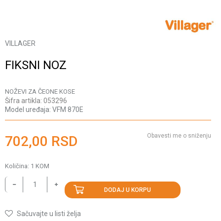
VILLAGER
FIKSNI NOZ
NOŽEVI ZA ČEONE KOSE
Šifra artikla:
053296
Model uređaja:
VFM 870E
Obavesti me o sniženju
702,00
RSD
Količina:
1
KOM
DODAJ U KORPU
Sačuvajte u listi želja