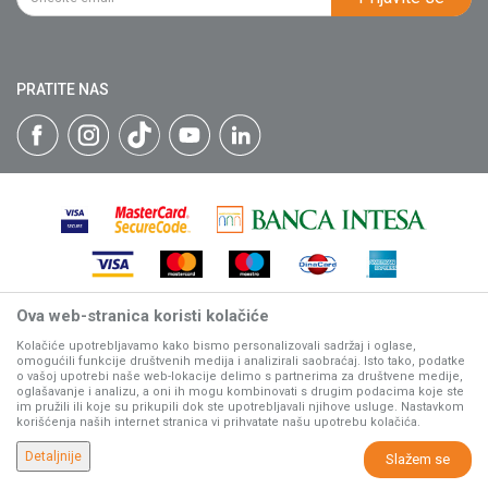
Isporuka
Katalozi
Matični broj: 07593252
Click & Collect
Blog
Načini plaćanja
PRATITE NAS
Plaćanje karticama
Web kredit Raiffeisen banke
Pravo na odustajanje
Reklamacije
Povraćaj sredstava
Zamena artikala
Ova web-stranica koristi kolačiće
Nastojimo da budemo što precizniji u opisu proizvoda, prikazu
slika i samih cena, ali ne možemo garantovati da su sve
Kolačiće upotrebljavamo kako bismo personalizovali sadržaj i oglase,
omogućili funkcije društvenih medija i analizirali saobraćaj. Isto tako, podatke
informacije kompletne i bez grešaka.
o vašoj upotrebi naše web-lokacije delimo s partnerima za društvene medije,
Svi artikli prikazani na sajtu su deo naše ponude, ali ne
oglašavanje i analizu, a oni ih mogu kombinovati s drugim podacima koje ste
podrazumeva da su dostupni u svakom trenutku.
im pružili ili koje su prikupili dok ste upotrebljavali njihove usluge. Nastavkom
korišćenja naših internet stranica vi prihvatate našu upotrebu kolačića.
www.villagerstore.com
NB SOFT
©2026
, Izrada
. Sva prava zadržana.
Detaljnije
Slažem se