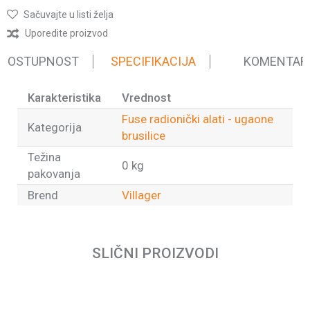
Sačuvajte u listi želja
Uporedite proizvod
 DOSTUPNOST
SPECIFIKACIJA
KOMENTAR
Karakteristika
Vrednost
Fuse radionički alati - ugaone
Kategorija
brusilice
Težina
0 kg
pakovanja
Brend
Villager
Ime/Nadimak
SLIČNI PROIZVODI
Email