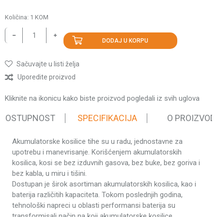
Količina:
1
KOM
DODAJ U KORPU
Sačuvajte u listi želja
Uporedite proizvod
Kliknite na ikonicu kako biste proizvod pogledali iz svih uglova
 DOSTUPNOST
SPECIFIKACIJA
O PROIZVOD
Akumulatorske kosilice tihe su u radu, jednostavne za
Karakteristika
Vrednost
upotrebu i manevrisanje. Korišćenjem akumulatorskih
Kategorija
ZEN kosačice
kosilica, kosi se bez izduvnih gasova, bez buke, bez goriva i
Težina
bez kabla, u miru i tišini.
30.16 kg
Dostupan je širok asortiman akumulatorskih kosilica, kao i
pakovanja
baterija različitih kapaciteta. Tokom poslednjih godina,
Brend
Villager
tehnološki napreci u oblasti performansi baterija su
Napon
40 V
transformisali način na koji akumulatorske kosilice