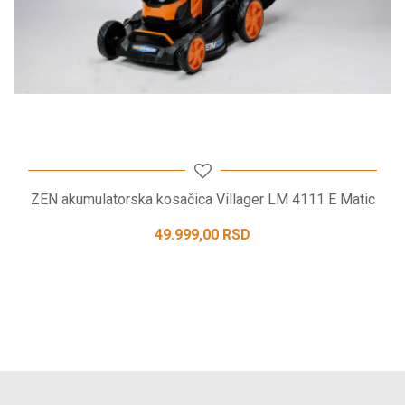
POŠALJI
Zapremina
60 l
sakupljača
ZEN akumulatorska kosačica Villager LM 4111 E Matic
49.999,00
RSD