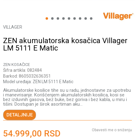
1
2
3
4
5
6
7
8
9
VILLAGER
ZEN akumulatorska kosačica Villager
LM 5111 E Matic
ZEN KOSAČICE
Šifra artikla:
082484
Barkod:
8605032636351
Model uređaja:
ZEN LM 5111 E Matic
Akumulatorske kosilice tihe su u radu, jednostavne za upotrebu
i manevrisanje. Korišćenjem akumulatorskih kosilica, kosi se
bez izduvnih gasova, bez buke, bez goriva i bez kabla, u miru i
tišini. Dostupan je širok asortiman aku
...
DETALJNIJE
Obavesti me o sniženju
54.999,00
RSD