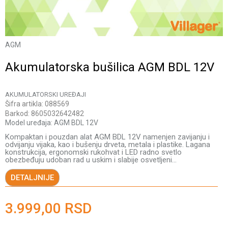
AGM
Akumulatorska bušilica AGM BDL 12V
AKUMULATORSKI UREĐAJI
Šifra artikla:
088569
Barkod:
8605032642482
Model uređaja:
AGM BDL 12V
Kompaktan i pouzdan alat AGM BDL 12V namenjen zavijanju i
odvijanju vijaka, kao i bušenju drveta, metala i plastike. Lagana
konstrukcija, ergonomski rukohvat i LED radno svetlo
obezbeđuju udoban rad u uskim i slabije osvetljeni
...
DETALJNIJE
3.999,00
RSD