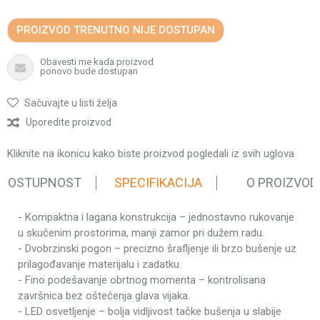
PROIZVOD TRENUTNO NIJE DOSTUPAN
Obavesti me kada proizvod
ponovo bude dostupan
Sačuvajte u listi želja
Uporedite proizvod
Kliknite na ikonicu kako biste proizvod pogledali iz svih uglova
 DOSTUPNOST
SPECIFIKACIJA
O PROIZVOD
- Kompaktna i lagana konstrukcija – jednostavno rukovanje
Karakteristika
Vrednost
u skučenim prostorima, manji zamor pri dužem radu.
Kategorija
Akumulatorski uređaji
- Dvobrzinski pogon – precizno šrafljenje ili brzo bušenje uz
Težina pakovanja
1.73 kg
prilagođavanje materijalu i zadatku.
- Fino podešavanje obrtnog momenta – kontrolisana
Brend
Agm
završnica bez oštećenja glava vijaka.
Napon
12 V
- LED osvetljenje – bolja vidljivost tačke bušenja u slabije