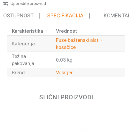
Uporedite proizvod
 DOSTUPNOST
SPECIFIKACIJA
KOMENTAR
Karakteristika
Vrednost
Fuse baštenski alati -
Kategorija
kosačice
Težina
0.03 kg
pakovanja
Brend
Villager
Ime/Nadimak
SLIČNI PROIZVODI
Email