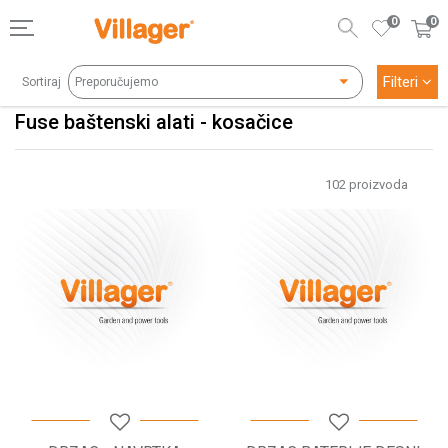
0
0
Filteri
Sortiraj
Fuse baštenski alati - kosačice
102
proizvoda