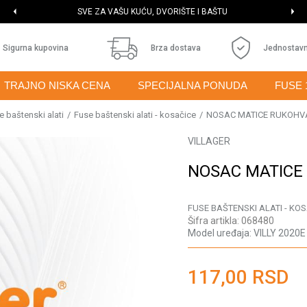
SVE ZA VAŠU KUĆU, DVORIŠTE I BAŠTU
Sigurna kupovina
Brza dostava
Jednostavn
TRAJNO NISKA CENA
SPECIJALNA PONUDA
FUSE 
e baštenski alati
Fuse baštenski alati - kosačice
NOSAC MATICE RUKOHV
VILLAGER
NOSAC MATICE
FUSE BAŠTENSKI ALATI - KO
Šifra artikla:
068480
Model uređaja:
VILLY 2020E
117,00
RSD