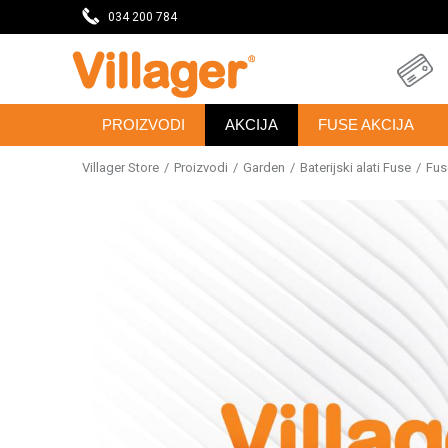
eseca
034 200 784
DOBRODOŠLI NA VILLAGER ONLINE PRODAVNICU
PROIZVODI
AKCIJA
FUSE AKCIJA
Villager Store
Proizvodi
Garden
Baterijski alati Fuse
Fus