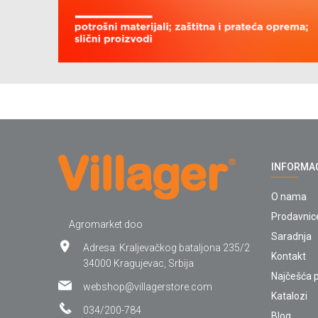
INFORMA
O nama
Prodavnic
Agromarket doo
Saradnja
Adresa: Kraljevačkog bataljona 235/2
Kontakt
34000 Kragujevac, Srbija
Najčešća p
webshop@villagerstore.com
Katalozi
034/200-784
Blog