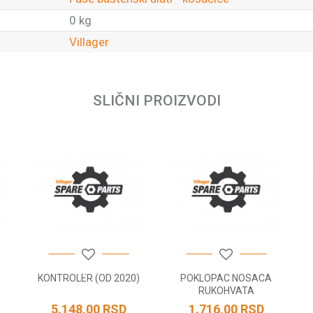
0 kg
Villager
Email
SLIČNI PROIZVODI
KONTROLER (OD 2020)
POKLOPAC NOSACA
RUKOHVATA
5.148,00
RSD
1.716,00
RSD