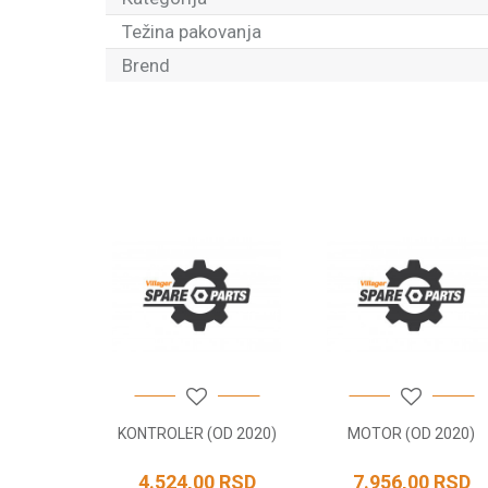
Težina pakovanja
Brend
Ime/Nadimak
Poruka
POŠALJI
OLUGE
KONTROLER (OD 2020)
MOTOR (OD 2020)
 LEVI
RSD
4.524,00
RSD
7.956,00
RSD