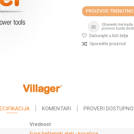
PROIZVOD TRENUTNO
Obavesti me kada
ponovo bude dos
Sačuvajte u listi želja
Uporedite proizvod
ECIFIKACIJA
KOMENTARI
PROVERI DOSTUPNO
Vrednost
Fuse baštenski alati - kosačice