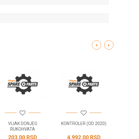
VIJAK DONJEG
KONTROLER (OD 2020)
DRZAC B
RUKOHVATA
203,00
RSD
4.992,00
RSD
686