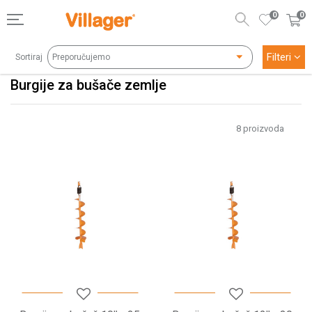
0
0
Filteri
Sortiraj
Burgije za bušače zemlje
8
proizvoda