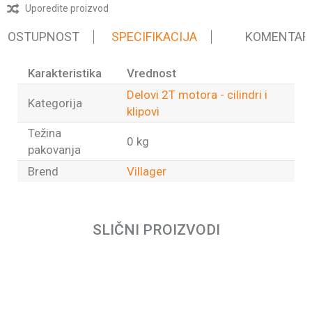
Uporedite proizvod
 DOSTUPNOST
SPECIFIKACIJA
KOMENTAR
Karakteristika
Vrednost
Delovi 2T motora - cilindri i
Kategorija
klipovi
Težina
0 kg
pakovanja
Brend
Villager
Ime/Nadimak
SLIČNI PROIZVODI
Email