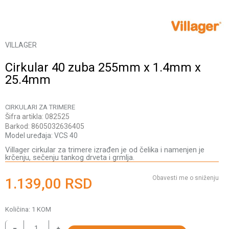
VILLAGER
Cirkular 40 zuba 255mm x 1.4mm x
25.4mm
CIRKULARI ZA TRIMERE
Šifra artikla:
082525
Barkod:
8605032636405
Model uređaja:
VCS 40
Villager cirkular za trimere izrađen je od čelika i namenjen je
krčenju, sečenju tankog drveta i grmlja.
Obavesti me o sniženju
1.139,00
RSD
Količina:
1
KOM