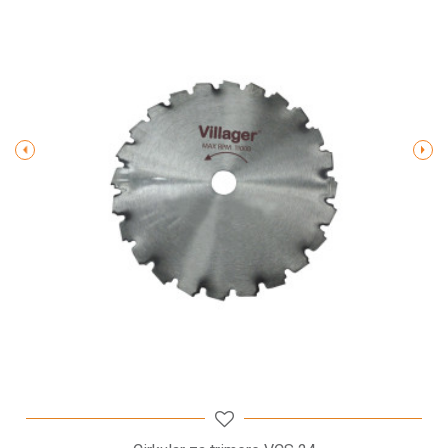
Poruka
POŠALJI