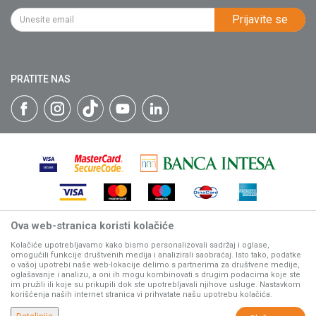
Kako kupiti
PIB: 102135221
Najčešća pitanja
Prijavite se
Isporuka
Katalozi
Matični broj: 07593252
Click & Collect
Blog
Načini plaćanja
PRATITE NAS
Plaćanje karticama
Web kredit Raiffeisen banke
Pravo na odustajanje
Reklamacije
Povraćaj sredstava
Zamena artikala
Ova web-stranica koristi kolačiće
Nastojimo da budemo što precizniji u opisu proizvoda, prikazu
slika i samih cena, ali ne možemo garantovati da su sve
Kolačiće upotrebljavamo kako bismo personalizovali sadržaj i oglase,
omogućili funkcije društvenih medija i analizirali saobraćaj. Isto tako, podatke
informacije kompletne i bez grešaka.
o vašoj upotrebi naše web-lokacije delimo s partnerima za društvene medije,
Svi artikli prikazani na sajtu su deo naše ponude, ali ne
oglašavanje i analizu, a oni ih mogu kombinovati s drugim podacima koje ste
podrazumeva da su dostupni u svakom trenutku.
im pružili ili koje su prikupili dok ste upotrebljavali njihove usluge. Nastavkom
korišćenja naših internet stranica vi prihvatate našu upotrebu kolačića.
www.villagerstore.com
NB SOFT
©2026
, Izrada
. Sva prava zadržana.