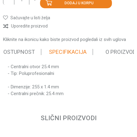
DODAJ U KORPU
Sačuvajte u listi želja
Uporedite proizvod
Kliknite na ikonicu kako biste proizvod pogledali iz svih uglova
 DOSTUPNOST
SPECIFIKACIJA
O PROIZVOD
- Centralni otvor 25.4 mm
Karakteristika
Vrednost
- Tip: Poluprofesionalni
Kategorija
Cirkulari za trimere
Težina pakovanja
0.46 kg
- Dimenzije: 255 x 1.4 mm
- Centralni prečnik: 25.4 mm
Brend
Villager
Ime/Nadimak
SLIČNI PROIZVODI
Email