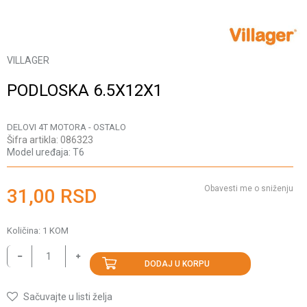
VILLAGER
PODLOSKA 6.5X12X1
DELOVI 4T MOTORA - OSTALO
Šifra artikla:
086323
Model uređaja:
T6
Obavesti me o sniženju
31,00
RSD
Količina:
1
KOM
DODAJ U KORPU
Sačuvajte u listi želja