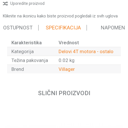
Uporedite proizvod
Kliknite na ikonicu kako biste proizvod pogledali iz svih uglova
 DOSTUPNOST
SPECIFIKACIJA
NAPOMEN
Karakteristika
Vrednost
Kategorija
Delovi 4T motora - ostalo
Težina pakovanja
0.02 kg
Brend
Villager
Ime/Nadimak
SLIČNI PROIZVODI
Email