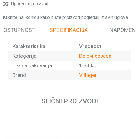
Uporedite proizvod
Kliknite na ikonicu kako biste proizvod pogledali iz svih uglova
 DOSTUPNOST
SPECIFIKACIJA
NAPOMEN
Karakteristika
Vrednost
Kategorija
Delovi cepača
Težina pakovanja
1.34 kg
Brend
Villager
Ime/Nadimak
SLIČNI PROIZVODI
Email