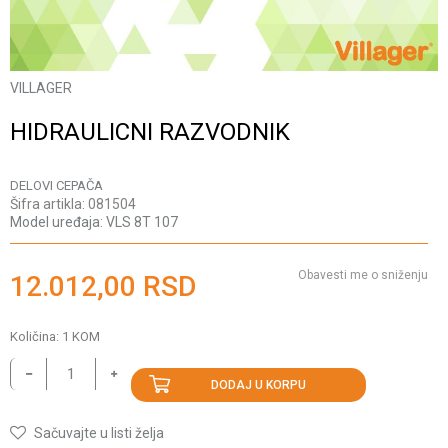
VILLAGER
HIDRAULICNI RAZVODNIK
DELOVI CEPAČA
Šifra artikla:
081504
Model uređaja:
VLS 8T 107
Obavesti me o sniženju
12.012,00
RSD
Količina:
1
KOM
DODAJ U KORPU
Sačuvajte u listi želja