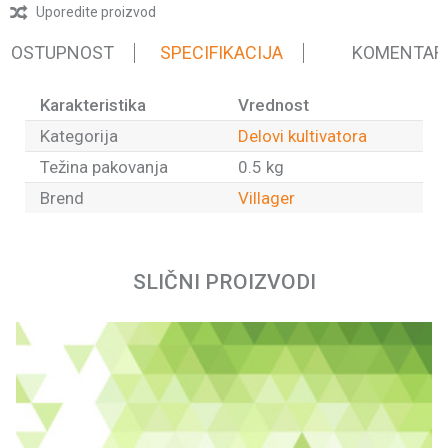
Uporedite proizvod
 DOSTUPNOST
SPECIFIKACIJA
KOMENTAR
Karakteristika
Vrednost
Kategorija
Delovi kultivatora
Težina pakovanja
0.5 kg
Brend
Villager
Ime/Nadimak
SLIČNI PROIZVODI
Email
Poruka