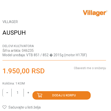
VILLAGER
AUSPUH
DELOVI KULTIVATORA
Šifra artikla:
046235
Model uređaja:
VTB 851 / 852 � 2015g (motor H170F)
Obavesti me o sniženju
1.950,00
RSD
Količina:
1
KOM
DODAJ U KORPU
Sačuvajte u listi želja