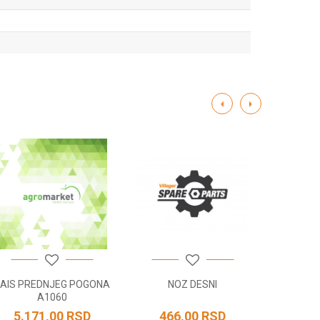
AIS PREDNJEG POGONA
NOZ DESNI
VRAT
A1060
5.171,00
RSD
466,00
RSD
960