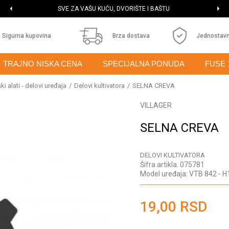
SVE ZA VAŠU KUĆU, DVORIŠTE I BAŠTU
Sigurna kupovina
Brza dostava
Jednostavn
TRAJNO NISKA CENA
SPECIJALNA PONUDA
FUSE 
i alati - delovi uređaja
Delovi kultivatora
SELNA CREVA
VILLAGER
SELNA CREVA
DELOVI KULTIVATORA
Šifra artikla:
075781
Model uređaja:
VTB 842 - H
19,00
RSD