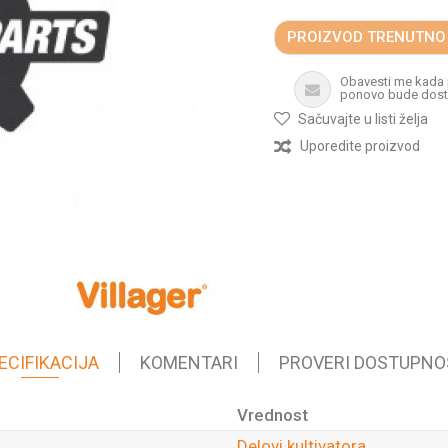
PROIZVOD TRENUTNO
Obavesti me kada
ponovo bude dos
Sačuvajte u listi želja
Uporedite proizvod
ECIFIKACIJA
KOMENTARI
PROVERI DOSTUPNO
Vrednost
Delovi kultivatora