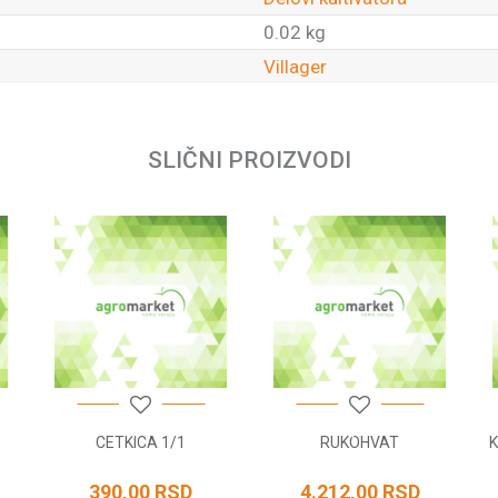
0.02 kg
Villager
Email
SLIČNI PROIZVODI
CETKICA 1/1
RUKOHVAT
K
390,00
RSD
4.212,00
RSD