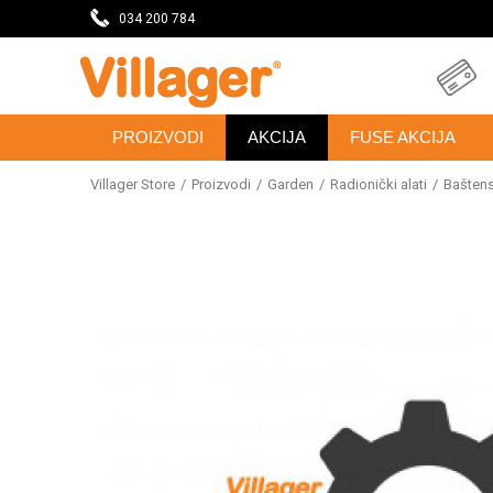
eseca
034 200 784
DOBRODOŠLI NA VILLAGER ONLINE PRODAVNICU
PROIZVODI
AKCIJA
FUSE AKCIJA
Villager Store
Proizvodi
Garden
Radionički alati
Baštensk