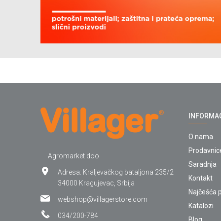
INFORMA
O nama
Prodavnic
Agromarket doo
Saradnja
Adresa: Kraljevačkog bataljona 235/2
Kontakt
34000 Kragujevac, Srbija
Najčešća p
webshop@villagerstore.com
Katalozi
034/200-784
Blog