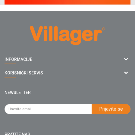
Agromarket doo
INFORMACIJE
Adresa: Kraljevačkog bataljona 235/2
O nama
KORISNIČKI SERVIS
34000 Kragujevac, Srbija
Prodavnice
webshop@villagerstore.com
Uslovi korišćenja i prodaje
Saradnja
NEWSLETTER
Politika privatnosti
034/200-784
Kontakt
Kako kupiti
PIB: 102135221
Najčešća pitanja
Prijavite se
Isporuka
Katalozi
Matični broj: 07593252
Click & Collect
Blog
Načini plaćanja
PRATITE NAS