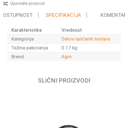
Uporedite proizvod
 DOSTUPNOST
SPECIFIKACIJA
KOMENTAR
Karakteristika
Vrednost
Kategorija
Delovi lančanih testera
Težina pakovanja
0.17 kg
Brend
Agm
Ime/Nadimak
SLIČNI PROIZVODI
Email
Poruka