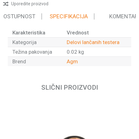
Uporedite proizvod
 DOSTUPNOST
SPECIFIKACIJA
KOMENTAR
Karakteristika
Vrednost
Kategorija
Delovi lančanih testera
Težina pakovanja
0.02 kg
Brend
Agm
Ime/Nadimak
SLIČNI PROIZVODI
Email
Poruka