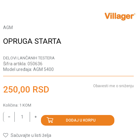
AGM
OPRUGA STARTA
DELOVI LANČANIH TESTERA
Šifra artikla:
050636
Model uređaja:
AGM 5400
Obavesti me o sniženju
250,00
RSD
Količina:
1
KOM
DODAJ U KORPU
Sačuvajte u listi želja