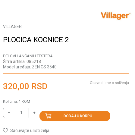
VILLAGER
PLOCICA KOCNICE 2
DELOVI LANČANIH TESTERA
Šifra artikla:
085218
Model uređaja:
ZEN CS 3540
Obavesti me o sniženju
320,00
RSD
Količina:
1
KOM
DODAJ U KORPU
Sačuvajte u listi želja