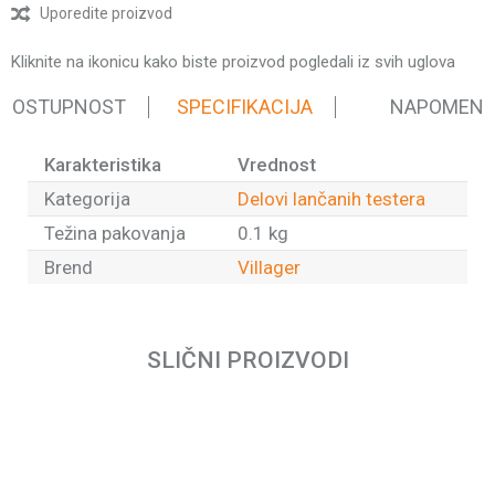
Uporedite proizvod
Kliknite na ikonicu kako biste proizvod pogledali iz svih uglova
 DOSTUPNOST
SPECIFIKACIJA
NAPOMEN
Karakteristika
Vrednost
Kategorija
Delovi lančanih testera
Težina pakovanja
0.1 kg
Brend
Villager
Ime/Nadimak
SLIČNI PROIZVODI
Email