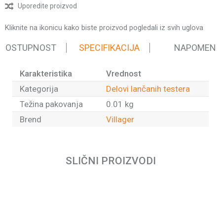
Uporedite proizvod
Kliknite na ikonicu kako biste proizvod pogledali iz svih uglova
 DOSTUPNOST
SPECIFIKACIJA
NAPOMEN
Karakteristika
Vrednost
Kategorija
Delovi lančanih testera
Težina pakovanja
0.01 kg
Brend
Villager
Ime/Nadimak
SLIČNI PROIZVODI
Email