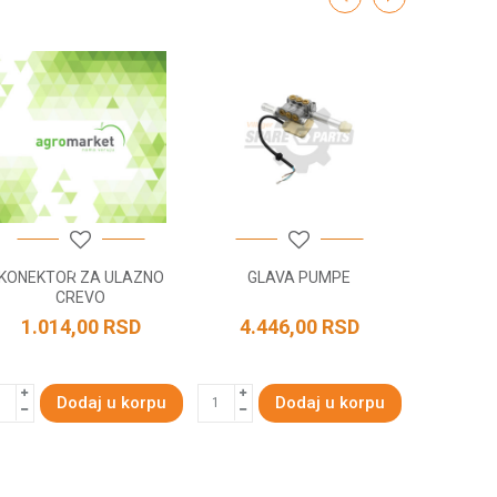
KONEKTOR ZA ULAZNO
GLAVA PUMPE
NASTAVA
CREVO
TURBO 
N
1.014,00
RSD
4.446,00
RSD
1.63
Dodaj u korpu
Dodaj u korpu