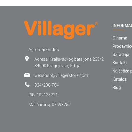
INFORMA
O nama
Prodavnic
Agromarket doo
Saradnja
Adresa: Kraljevačkog bataljona 235/2
Kontakt
34000 Kragujevac, Srbija
Najčešća p
webshop@villagerstore.com
Katalozi
034/200-784
Blog
PIB: 102135221
Matični broj: 07593252