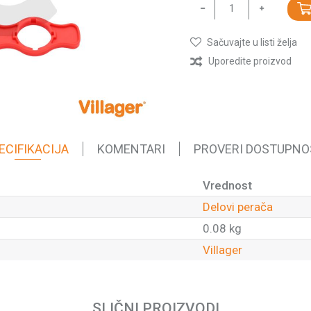
Sačuvajte u listi želja
Uporedite proizvod
ECIFIKACIJA
KOMENTARI
PROVERI DOSTUPNO
Vrednost
Delovi perača
0.08 kg
Villager
Email
SLIČNI PROIZVODI