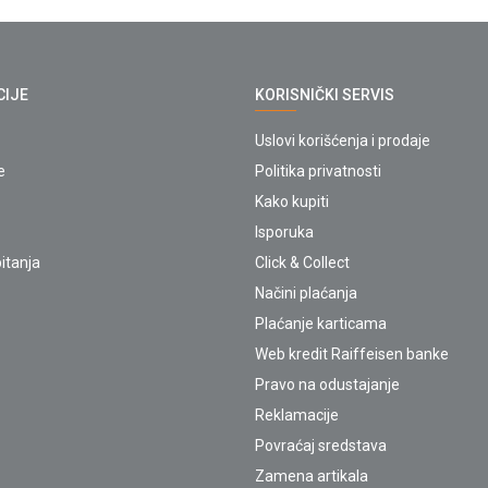
CIJE
KORISNIČKI SERVIS
Uslovi korišćenja i prodaje
e
Politika privatnosti
Kako kupiti
Isporuka
itanja
Click & Collect
Načini plaćanja
Plaćanje karticama
Web kredit Raiffeisen banke
Pravo na odustajanje
Reklamacije
Povraćaj sredstava
Zamena artikala