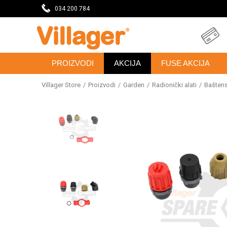
eseca
034 200 784
DOBRODOŠLI NA VILLAGER ONLINE PRODAVNICU
PROIZVODI
AKCIJA
FUSE AKCIJA
Villager Store
Proizvodi
Garden
Radionički alati
Baštensk