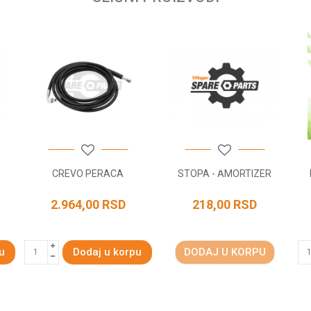
CREVO PERACA
STOPA - AMORTIZER
2.964,00
RSD
218,00
RSD
u
Dodaj u korpu
DODAJ U KORPU