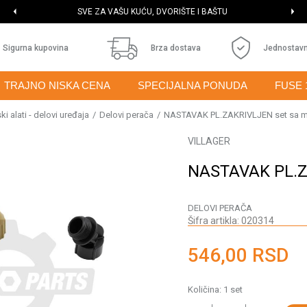
SVE ZA VAŠU KUĆU, DVORIŠTE I BAŠTU
Sigurna kupovina
Brza dostava
Jednostavn
TRAJNO NISKA CENA
SPECIJALNA PONUDA
FUSE 
i alati - delovi uređaja
Delovi perača
NASTAVAK PL.ZAKRIVLJEN set sa 
VILLAGER
NASTAVAK PL.Z
DELOVI PERAČA
Šifra artikla:
020314
546,00
RSD
Količina:
1
set