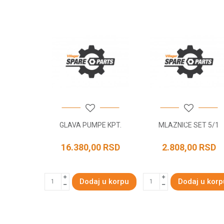
Poruka
POŠALJI
TAVAKA
GLAVA PUMPE KPT.
MLAZNICE SET 5/1
RSD
16.380,00
RSD
2.808,00
RSD
KORPU
Dodaj u korpu
Dodaj u korp