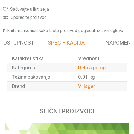
Sačuvajte u listi želja
Uporedite proizvod
Kliknite na ikonicu kako biste proizvod pogledali iz svih uglova
 DOSTUPNOST
SPECIFIKACIJA
NAPOMEN
Karakteristika
Vrednost
Kategorija
Delovi pumpi
Težina pakovanja
0.01 kg
Brend
Villager
Ime/Nadimak
SLIČNI PROIZVODI
Email