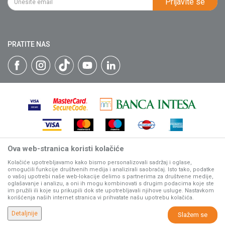
Prijavite se
Isporuka
Katalozi
Matični broj: 07593252
Click & Collect
Blog
Načini plaćanja
PRATITE NAS
Plaćanje karticama
Web kredit Raiffeisen banke
Pravo na odustajanje
Reklamacije
Povraćaj sredstava
Zamena artikala
Ova web-stranica koristi kolačiće
Nastojimo da budemo što precizniji u opisu proizvoda, prikazu
slika i samih cena, ali ne možemo garantovati da su sve
Kolačiće upotrebljavamo kako bismo personalizovali sadržaj i oglase,
omogućili funkcije društvenih medija i analizirali saobraćaj. Isto tako, podatke
informacije kompletne i bez grešaka.
o vašoj upotrebi naše web-lokacije delimo s partnerima za društvene medije,
Svi artikli prikazani na sajtu su deo naše ponude, ali ne
oglašavanje i analizu, a oni ih mogu kombinovati s drugim podacima koje ste
podrazumeva da su dostupni u svakom trenutku.
im pružili ili koje su prikupili dok ste upotrebljavali njihove usluge. Nastavkom
korišćenja naših internet stranica vi prihvatate našu upotrebu kolačića.
www.villagerstore.com
NB SOFT
©2026
, Izrada
. Sva prava zadržana.
Detaljnije
Slažem se