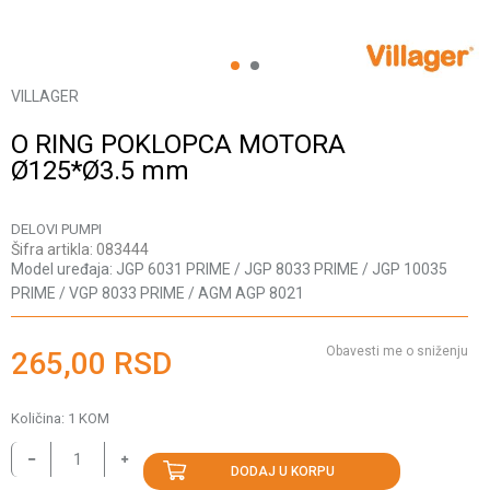
1
2
VILLAGER
O RING POKLOPCA MOTORA
Ø125*Ø3.5 mm
DELOVI PUMPI
Šifra artikla:
083444
Model uređaja:
JGP 6031 PRIME / JGP 8033 PRIME / JGP 10035
PRIME / VGP 8033 PRIME / AGM AGP 8021
Obavesti me o sniženju
265,00
RSD
Količina:
1
KOM
DODAJ U KORPU